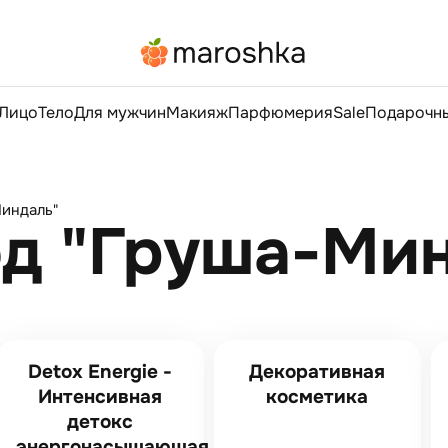
Лицо
Тело
Для мужчин
Макияж
Парфюмерия
Sale
Подарочны
индаль"
од "Груша-Ми
Detox Energie -
Декоративная
Интенсивная
косметика
детокс
энергонасыщающая