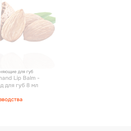
няющие для губ
and Lip Balm -
д для губ 8 мл
зводства