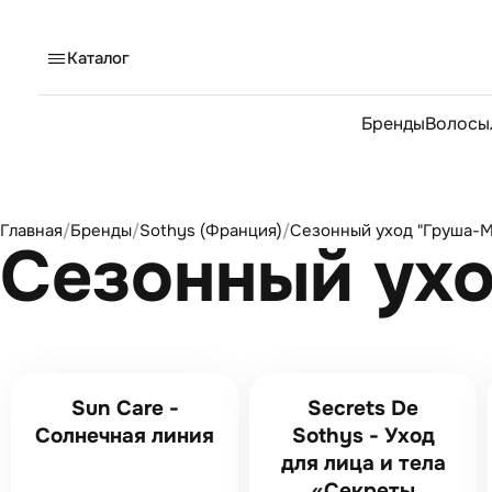
Каталог
Бренды
Волосы
Главная
/
Бренды
/
Sothys (Франция)
/
Сезонный уход "Груша-М
Сезонный ух
Sun Care -
Secrets De
Солнечная линия
Sothys - Уход
для лица и тела
«Секреты