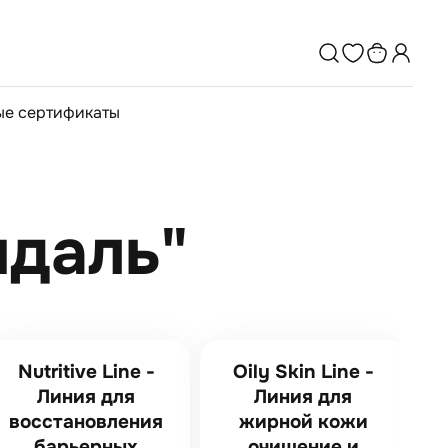
е сертификаты
ндаль"
Nutritive Line -
Oily Skin Line -
Линия для
Линия для
восстановления
жирной кожи
барьерных
очищение и