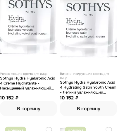
Увлажняющие крема для лица
Витаминизирующие крема для
Sothys Hydra Hyaluronic Acid
лица
Sothys Hydra Hyaluronic Acid
4 Creme Hydratante -
4 Hydrating Satin Youth Cream
Насыщенный увлажняющий
- Легкий увлажняющий
омолаживающий крем 50 мл
10 152 ₽
омолаживающий крем 50 мл
10 152 ₽
В корзину
В корзину
Новинка
Новинка