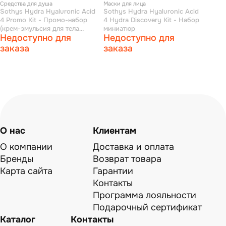
Средства для душа
Маски для лица
Sothys Hydra Hyaluronic Acid
Sothys Hydra Hyaluronic Acid
4 Promo Kit - Промо-набор
4 Hydra Discovery Kit - Набор
(крем-эмульсия для тела
миниатюр
Недоступно для
Недоступно для
"увлажнение и питание" 400
мл + крем-гель для душа с
заказа
заказа
цветками вишни и лотоса 200
мл)
О нас
Клиентам
О компании
Доставка и оплата
Бренды
Возврат товара
Карта сайта
Гарантии
Контакты
Программа лояльности
Подарочный сертификат
Каталог
Контакты