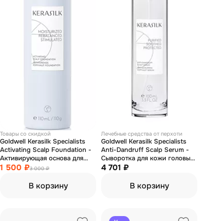
Товары со скидкой
Лечебные средства от перхоти
Goldwell Kerasilk Specialists
Goldwell Kerasilk Specialists
Activating Scalp Foundation -
Anti-Dandruff Scalp Serum -
Активирующая основа для
Сыворотка для кожи головы
кожи головы 110 мл
1 500 ₽
против перхоти 100 мл
4 701 ₽
3 000 ₽
В корзину
В корзину