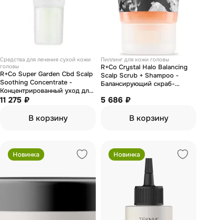
Средства для лечения сухой кожи
Пиллинг для кожи головы
головы
R+Co Crystal Halo Balancing
R+Co Super Garden Cbd Scalp
Scalp Scrub + Shampoo -
Soothing Concentrate -
Балансирующий скраб-
Концентрированный уход для
шампунь для кожи головы
кожи головы "дивный сад" 12
11 275 ₽
5 686 ₽
"кристалл" 89 мл
х15 мл
В корзину
В корзину
Новинка
Новинка