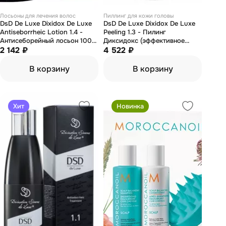
Лосьоны для лечения волос
Пиллинг для кожи головы
DsD De Luxe Dixidox De Luxe
DsD De Luxe Dixidox De Luxe
Antiseborrheic Lotion 1.4 -
Peeling 1.3 - Пилинг
Антисеборейный лосьон 100
Диксидокс (эффективное
мл
2 142 ₽
очищение кожи головы) 500
4 522 ₽
мл
В корзину
В корзину
Хит
Новинка