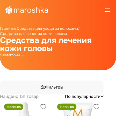
Главная
/
Средства для ухода за волосами
/
Средства для лечения кожи головы
Средства для лечения
кожи головы
5 категорий
Фильтры
Найдено 131 товар
По популярности
Новинка
Новинка