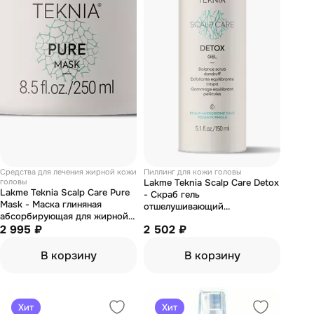
Средства для лечения жирной кожи
Пиллинг для кожи головы
головы
Lakme Teknia Scalp Care Detox
Lakme Teknia Scalp Care Pure
- Скраб гель
Mask - Маска глиняная
отшелушивающий
абсорбирующая для жирной
освежающий от перхоти 150
кожи 250 мл
2 995 ₽
2 502 ₽
мл
В корзину
В корзину
Хит
Хит