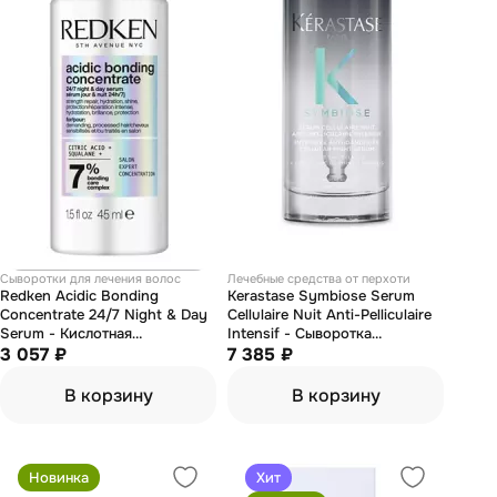
Сыворотки для лечения волос
Лечебные средства от перхоти
Redken Acidic Bonding
Kerastase Symbiose Serum
Concentrate 24/7 Night & Day
Cellulaire Nuit Anti-Pelliculaire
Serum - Кислотная
Intensif - Сыворотка
укрепляющая сыворотка для
3 057 ₽
интенсивная ночная для
7 385 ₽
дневного и ночного ухода за
чувствительной кожи головы
волосами 45 мл
90 мл
В корзину
В корзину
Новинка
Хит