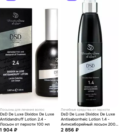
Лосьоны для лечения волос
Лечебные средства от перхоти
DsD De Luxe Dixidox De Luxe
DsD De Luxe Dixidox De Luxe
Antidandruff Lotion 2.4 -
Antiseborrheic Lotion 1.4 -
Лосьон от перхоти 100 мл
Антисеборейный лосьон 200
1 904 ₽
мл
2 856 ₽