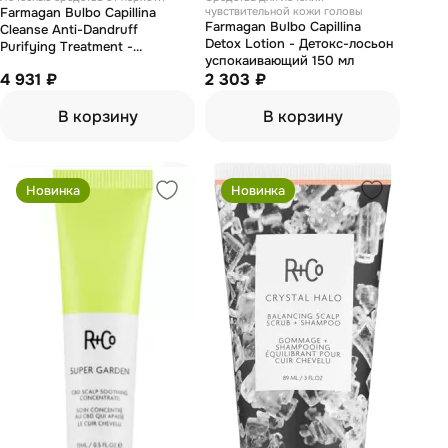
Farmagan Bulbo Capillina
чувствительной кожи головы
Farmagan Bulbo Capillina
Cleanse Anti-Dandruff
Detox Lotion - Детокс-лосьон
Purifying Treatment -
успокаивающий 150 мл
Концентрат очищающий
4 931 ₽
2 303 ₽
против перхоти в ампулах 10
шт х 7,5 мл
В корзину
В корзину
Новинка
Новинка