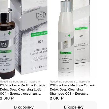
Лечебные средства от перхоти
Лечебные средства от перхоти
DSD de Luxe MedLine Organic
DSD de Luxe MedLine Organic
Detox Deep Cleansing Lotion
Detox Deep Cleansing
004 - Детокс лосьон для
Shampoo 003 - Детокс
глубокого очищения 50 мл
2 618 ₽
шампунь для глубокого
2 618 ₽
очищения 200 мл
В корзину
В корзину