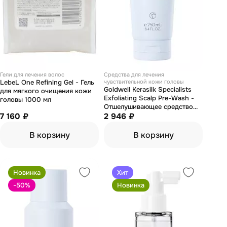
Гели для лечения волос
Средства для лечения
LebeL One Refining Gel - Гель
чувствительной кожи головы
Goldwell Kerasilk Specialists
для мягкого очищения кожи
Exfoliating Scalp Pre-Wash -
головы 1000 мл
Отшелушивающее средство
7 160 ₽
для кожи головы перед
2 946 ₽
мытьем 250 мл
В корзину
В корзину
Новинка
Хит
-50
%
Новинка