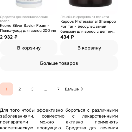
Средства для восстановления
Лечебные средства от перхоти
волос
Kapous Professional Shampoo
Keune Silver Savior Foam -
For Tar - Бессульфатный
Пенка-уход для волос 200 мл
бальзам для волос с дёгтем
2 932 ₽
300 мл
434 ₽
В корзину
В корзину
Больше товаров
1
2
3
...
7
Дальше
Для того чтобы эффективно бороться с различными
заболеваниями, совместно с лекарственными
препаратами можно активно применять
косметическую продукцию. Средства для лечения