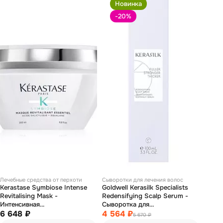
Новинка
-20
%
Лечебные средства от перхоти
Сыворотки для лечения волос
Kerastase Symbiose Intense
Goldwell Kerasilk Specialists
Revitalising Mask -
Redensifying Scalp Serum -
Интенсивная
Сыворотка для
восстанавливающая маска
6 648 ₽
восстановления кожи головы
4 564 ₽
5 670 ₽
против перхоти 200 мл
и уплотнения волос 100 мл