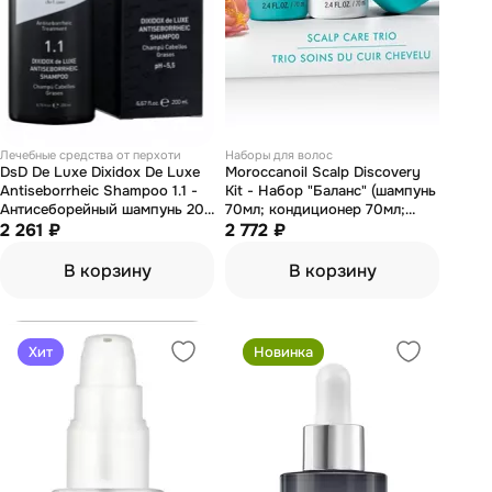
Лечебные средства от перхоти
Наборы для волос
DsD De Luxe Dixidox De Luxe
Moroccanoil Scalp Discovery
Antiseborrheic Shampoo 1.1 -
Kit - Набор "Баланс" (шампунь
Антисеборейный шампунь 200
70мл; кондиционер 70мл;
мл
2 261 ₽
щетка массажная)
2 772 ₽
В корзину
В корзину
Хит
Новинка