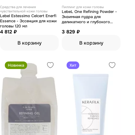
Средства для лечения
Пиллинг для кожи головы
чувствительной кожи головы
LebeL One Refining Powder -
Lebel Estessimo Celcert Enerfi
Энзимная пудра для
Essence - Эссенция для кожи
деликатного и глубокого
головы 120 мл
очищения кожи головы 12 мл
4 812 ₽
3 829 ₽
В корзину
В корзину
Новинка
Хит