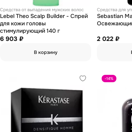
Средства от выпадения мужских волос
Средства для у
Lebel Theo Scalp Builder - Спрей
Sebastian Ma
для кожи головы
Освежающий
стимулирующий 140 г
6 903 ₽
2 022 ₽
В корзину
-14
%