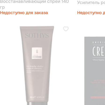
Восстанавливающий спрей 140
Усилитель р
гр
мужчин) 2*6
Недоступно для заказа
Недоступно д