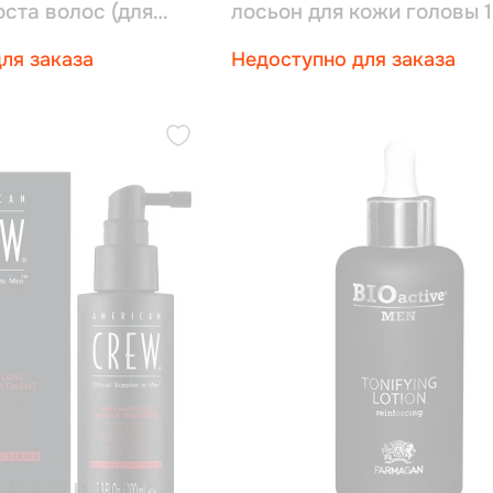
оста волос (для
лосьон для кожи головы 
0 мл
ля заказа
Недоступно для заказа