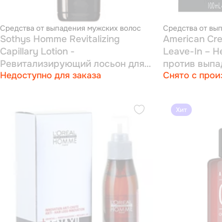
Средства от выпадения мужских волос
Средства от вы
Sothys Homme Revitalizing
American Cre
Capillary Lotion -
Leave-In – 
Ревитализирующий лосьон для
против выпа
Недоступно для заказа
Снято с прои
кожи головы и роста волос 50
мл
Хит