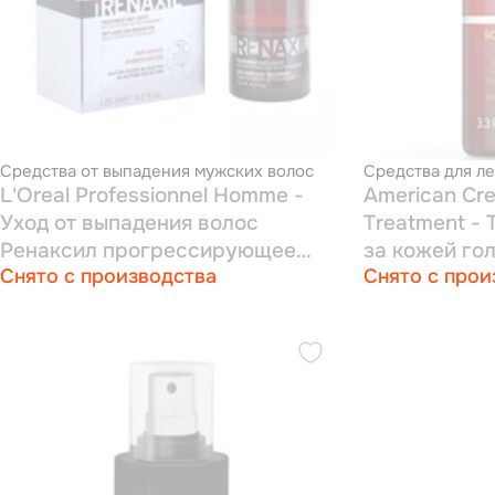
Средства от выпадения мужских волос
Средства для л
L'Oreal Professionnel Homme -
American Cre
Уход от выпадения волос
Treatment -
Ренаксил прогрессирующее
за кожей го
Снято с производства
Снято с прои
выпадение 125 мл