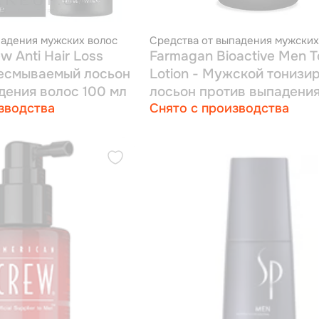
падения мужских волос
Средства от выпадения мужских
w Anti Hair Loss
Farmagan Bioactive Men T
Несмываемый лосьон
Lotion - Мужской тониз
дения волос 100 мл
лосьон против выпадения
зводства
Снято с производства
150 мл