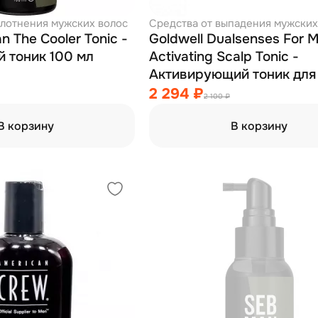
плотнения мужских волос
Средства от выпадения мужских
n The Cooler Tonic -
Goldwell Dualsenses For 
 тоник 100 мл
Activating Scalp Tonic -
Активирующий тоник для
головы 150 мл
2 294 ₽
2 100 ₽
В корзину
В корзину