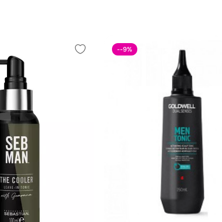
--9
%