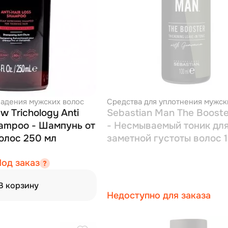
падения мужских волос
Средства для уплотнения мужск
w Trichology Anti
Sebastian Man The Booste
hampoo - Шампунь от
- Несмываемый тоник дл
олос 250 мл
заметной густоты волос 
од заказ
В корзину
Недоступно для заказа