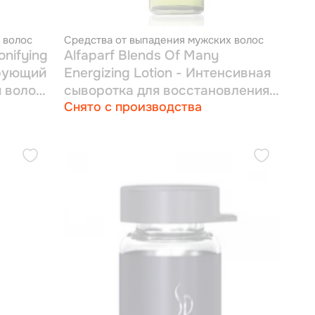
 волос
Средства от выпадения мужских волос
onifying
Alfaparf Blends Of Many
ирующий
Energizing Lotion - Интенсивная
 волос
сыворотка для восстановления
Снято с производства
ослабленных волос 12*10 мл