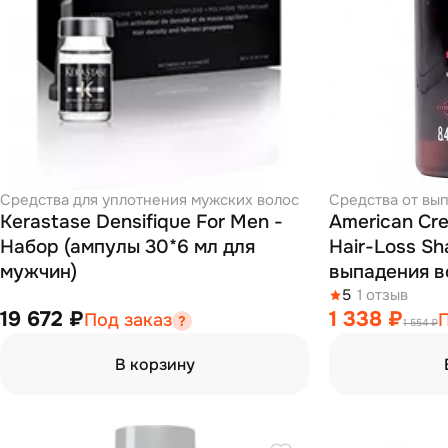
Средства для уплотнения мужских волос
Средства от вы
Kerastase Densifique For Men -
American Cre
Набор (ампулы 30*6 мл для
Hair-Loss S
мужчин)
выпадения в
5
1 отзыв
19 672 ₽
1 338 ₽
Под заказ
П
1 554 ₽
В корзину