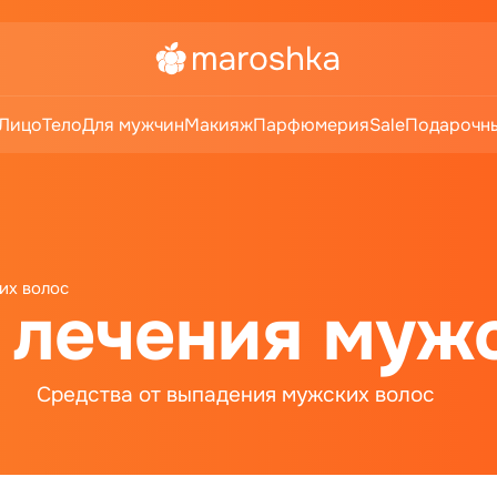
Лицо
Тело
Для мужчин
Макияж
Парфюмерия
Sale
Подарочны
их волос
 лечения муж
Средства от выпадения мужских волос