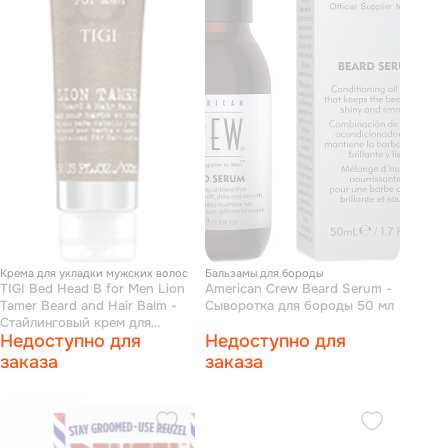
Крема для укладки мужских волос
Бальзамы для бороды
TIGI Bed Head B for Men Lion
American Crew Beard Serum -
Tamer Beard and Hair Balm -
Сыворотка для бороды 50 мл
Cтайлинговый крем для
Недоступно для
Недоступно для
укладки бороды и волос 100
мл
заказа
заказа