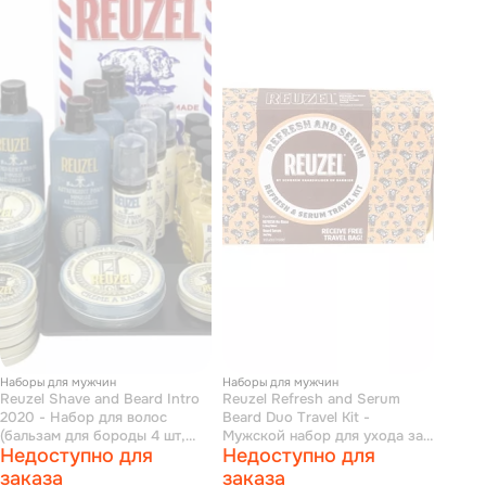
Наборы для мужчин
Наборы для мужчин
Reuzel Shave and Beard Intro
Reuzel Refresh and Serum
2020 - Набор для волос
Beard Duo Travel Kit -
(бальзам для бороды 4 шт,
Мужской набор для ухода за
Недоступно для
Недоступно для
пена для бороды 4 шт, лосьон
бородой (кондиционер +
после бритья 4 шт, мусс крем
масло)
заказа
заказа