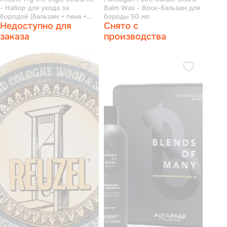
- Набор для ухода за
Balm Wax - Воск-бальзам для
бородой (бальзам + пена +
бороды 50 мл
Недоступно для
Снято с
конд-р + масло)
заказа
производства