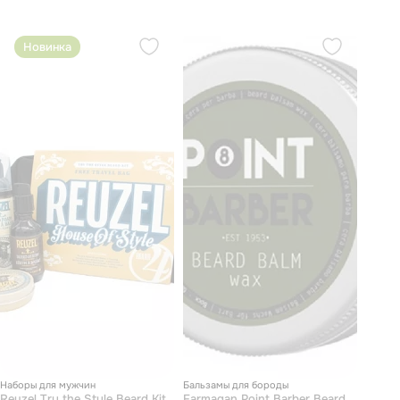
для бритья 4 шт, поднос 1шт)
Новинка
Наборы для мужчин
Бальзамы для бороды
Reuzel Try the Style Beard Kit
Farmagan Point Barber Beard