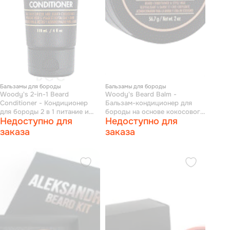
Бальзамы для бороды
Бальзамы для бороды
Woody's 2-in-1 Beard
Woody's Beard Balm -
Conditioner - Кондиционер
Бальзам-кондиционер для
для бороды 2 в 1 питание и
бороды на основе кокосового
Недоступно для
Недоступно для
увлажнение 118 мл
масла 56.7 гр
заказа
заказа