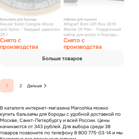
Бальзамы для бороды
Наборы для мужчин
Reuzel Solid Cologne Wood
Alfaparf Bom Gift Box 2019
and Spice - Твердый одеколон
Blends Of Man - Подарочный
35 г
набор для волос и бороды
Снято с
Снято с
(шампунь 250 мл,
несмываемый бальзам для
производства
производства
бороды и кожи 100 мл)
Больше товаров
1
2
Дальше
В каталоге интернет-магазина Maroshka можно
купить бальзамы для бороды с удобной доставкой по
Москве, Санкт-Петербургу и всей России. Цены
начинаются от 343 рублей. Для выбора среди 38
товаров позвоните по телефону 8 800 775-03-14 и мы