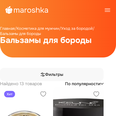
Главная
/
Косметика для мужчин
/
Уход за бородой
/
Бальзамы для бороды
Бальзамы для бороды
Фильтры
Найдено 13 товаров
По популярности
Хит