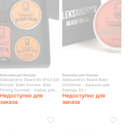
Бальзамы для бороды
Бальзамы для бороды
Aleksandrov Beard Kit №04 (Oil
Aleksandrov Beard Balm
Sunset, Balm Sunrise, Wax
Christmas - Бальзам для
Strong Sunrise) - Набор для
бороды 30 г
Недоступно для
Недоступно для
ухода за бородой: масло,
бальзам и воск
заказа
заказа