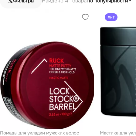
Найдено 4 товара
По популярности
Фильтры
Хит
Помады для укладки мужских волос
Мастика для укл