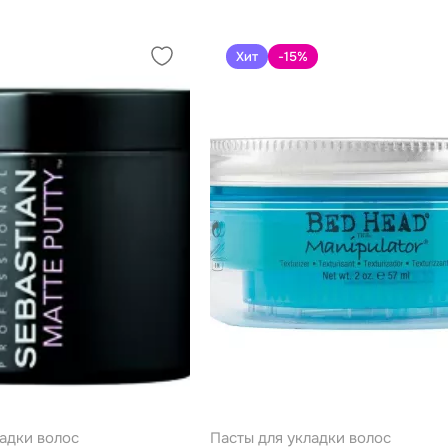
Хит
-15
%
адки волос
Пасты для укладки волос