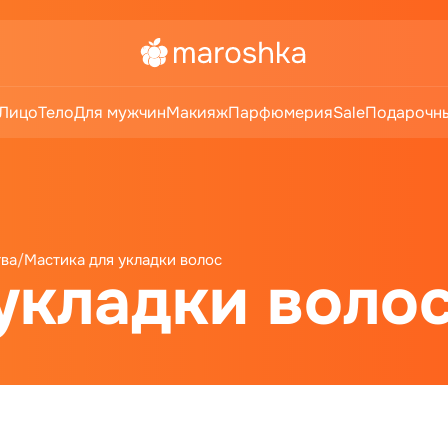
Лицо
Тело
Для мужчин
Макияж
Парфюмерия
Sale
Подарочны
тва
/
Мастика для укладки волос
укладки воло