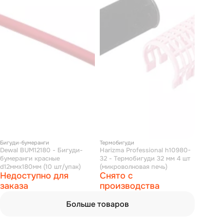
Бигуди-бумеранги
Термобигуди
Dewal BUM12180 - Бигуди-
Harizma Professional h10980-
бумеранги красные
32 - Термобигуди 32 мм 4 шт
d12ммх180мм (10 шт/упак)
(микроволновая печь)
Недоступно для
Снято с
заказа
производства
Больше товаров