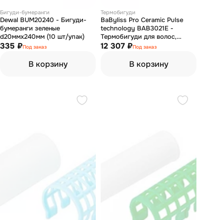
Бигуди-бумеранги
Термобигуди
Dewal BUM20240 - Бигуди-
BaByliss Pro Ceramic Pulse
бумеранги зеленые
technology BAB3021E -
d20ммx240мм (10 шт/упак)
Термобигуди для волос,
335 ₽
керамика+велюр, 20 шт, 400
12 307 ₽
Под заказ
Под заказ
Вт
В корзину
В корзину