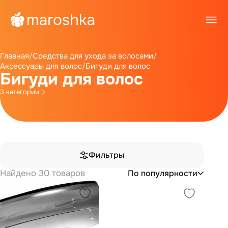
Главная
/
Средства для ухода за волосами
/
Аксессуары для волос
/
Бигуди для волос
Бигуди для волос
3 категории
Фильтры
Найдено 30 товаров
По популярности