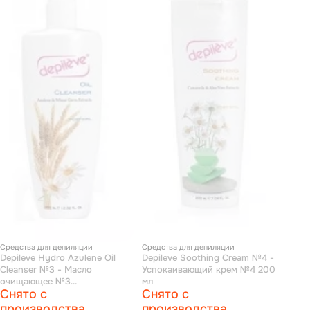
Средства для депиляции
Средства для депиляции
Depileve Hydro Azulene Oil
Depileve Soothing Cream №4 -
Cleanser №3 - Масло
Успокаивающий крем №4 200
очищающее №3
мл
Снято с
Снято с
последепиляционное 350 мл
производства
производства