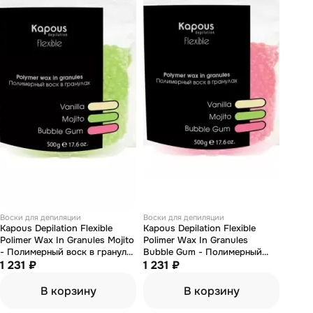
Воски для депиляции
Воски для депиляции
Kapous Depilation Flexible
Kapous Depilation Flexible
Polimer Wax In Granules Mojito
Polimer Wax In Granules
- Полимерный воск в гранулах
Bubble Gum - Полимерный
с ароматом Мохито 500 гр
1 231 ₽
воск в гранулах с ароматом
1 231 ₽
Бабл Гам 500 гр
В корзину
В корзину