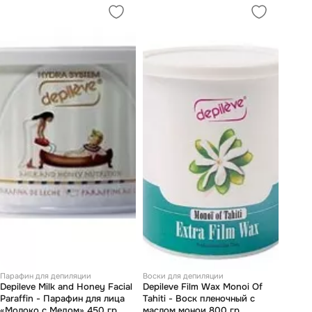
Парафин для депиляции
Воски для депиляции
Depileve Milk and Honey Facial
Depileve Film Wax Monoi Of
Paraffin - Парафин для лица
Tahiti - Воск пленочный с
«Молоко с Медом» 450 гр
маслом монои 800 гр