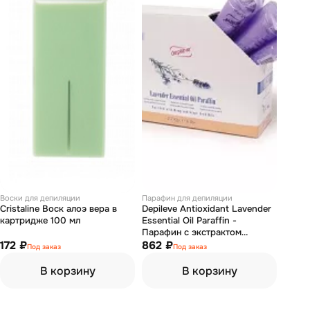
Воски для депиляции
Парафин для депиляции
Cristaline Воск алоэ вера в
Depileve Antioxidant Lavender
картридже 100 мл
Essential Oil Paraffin -
Парафин с экстрактом
172 ₽
лаванды 450 мл
862 ₽
Под заказ
Под заказ
В корзину
В корзину