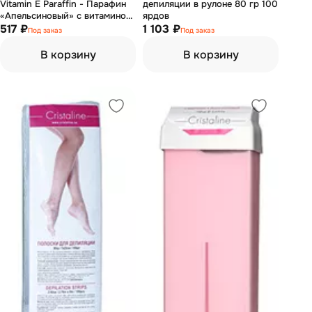
Vitamin Е Paraffin - Парафин
депиляции в рулоне 80 гр 100
«Апельсиновый» с витамином
ярдов
Е 450 гр
517 ₽
1 103 ₽
Под заказ
Под заказ
В корзину
В корзину