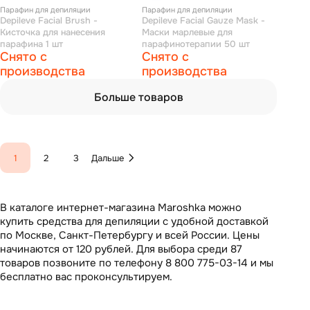
Парафин для депиляции
Парафин для депиляции
Depileve Facial Brush -
Depileve Facial Gauze Mask -
Кисточка для нанесения
Маски марлевые для
парафина 1 шт
парафинотерапии 50 шт
Снято с
Снято с
производства
производства
Больше товаров
1
2
3
Дальше
В каталоге интернет-магазина Maroshka можно
купить средства для депиляции с удобной доставкой
по Москве, Санкт-Петербургу и всей России. Цены
начинаются от 120 рублей. Для выбора среди 87
товаров позвоните по телефону 8 800 775-03-14 и мы
бесплатно вас проконсультируем.