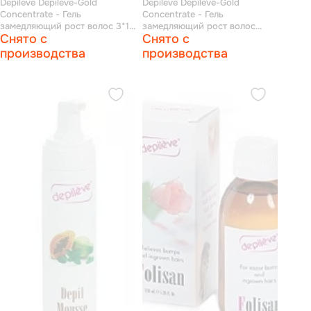
Depileve Depileve-Gold
Depileve Depileve-Gold
Concentrate - Гель
Concentrate - Гель
замедляющий рост волос 3*10
замедляющий рост волос
Снято с
Снято с
мл
10*10 мл
производства
производства