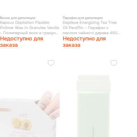
Воски для депиляции
Парафин для депиляции
Kapous Depilation Flexible
Depileve Energizing Tea Tree
Polimer Wax In Granules Vanilla
Oil Paraffin - Парафин с
- Полимерный воск в гранулах
маслом чайного дерева 450
Недоступно для
Недоступно для
с ароматом Ваниль 500 гр
мл
заказа
заказа