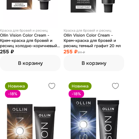
Краска для бровей и ресниц
Краска для бровей и ресниц
Ollin Vision Color Cream -
Ollin Vision Color Cream -
Крем-краска для бровей и
Крем-краска для бровей и
ресниц холодно-коричневый
ресниц темный графит 20 мл
20 мл
255 ₽
255 ₽
311 ₽
В корзину
В корзину
Новинка
Новинка
-18
%
-18
%