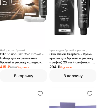
Наборы для бровей
Краска для бровей и ресниц
Ollin Vision Set Cold Brown -
Ollin Vision Graphite - Крем-
Набор для окрашивания
краска для бровей и ресниц
бровей и ресниц холодно-
(графит) 20 мл + салфетки под
коричневый (крем-краска 20
415 ₽
ресницы 15 пар
294 ₽
507 ₽
Под заказ
Под заказ
мл, окисляющая эмульсия 20
мл)
В корзину
В корзину