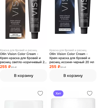
Краска для бровей и ресниц
Краска для бровей и ресниц
Ollin Vision Color Cream -
Ollin Vision Color Cream -
Крем-краска для бровей и
Крем-краска для бровей и
ресниц светло-коричневый 20
ресниц иссиня-черный 20 мл
мл
255 ₽
255 ₽
311 ₽
311 ₽
В корзину
В корзину
Хит