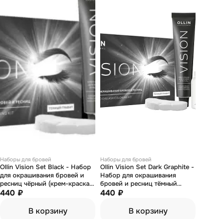
Наборы для бровей
Наборы для бровей
Ollin Vision Set Black - Набор
Ollin Vision Set Dark Graphite -
для окрашивания бровей и
Набор для окрашивания
ресниц чёрный (крем-краска
бровей и ресниц тёмный
20 мл, окисляющая эмульсия
440 ₽
графит (крем-краска 20 мл,
440 ₽
20 мл)
окисляющая эмульсия 20 мл)
В корзину
В корзину