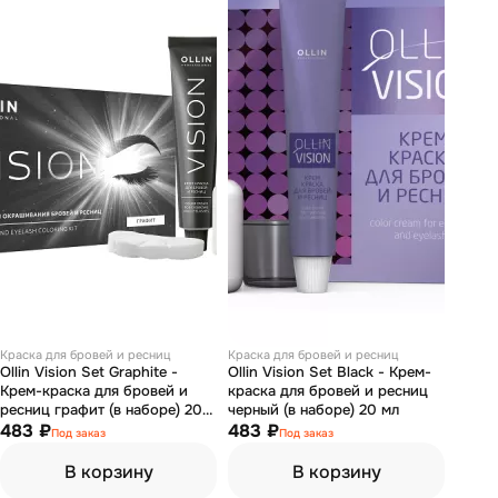
Краска для бровей и ресниц
Краска для бровей и ресниц
Ollin Vision Set Graphite -
Ollin Vision Set Black - Крем-
Крем-краска для бровей и
краска для бровей и ресниц
ресниц графит (в наборе) 20
черный (в наборе) 20 мл
мл
483 ₽
483 ₽
Под заказ
Под заказ
В корзину
В корзину