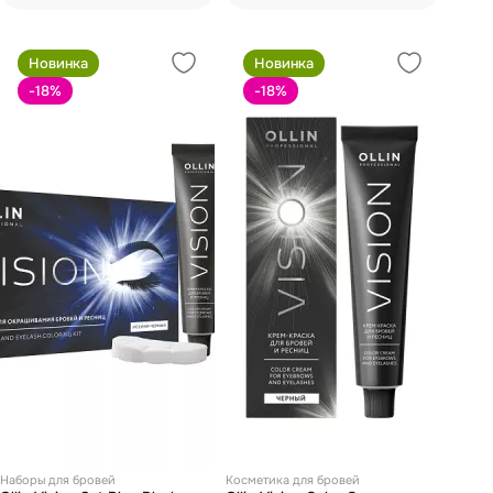
Новинка
Новинка
-18
%
-18
%
Наборы для бровей
Косметика для бровей