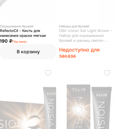
Окрашивание бровей
Наборы для бровей
RefectoCil - Кисть для
Ollin Vision Set Light Brown -
нанесения краски мягкая
Набор для окрашивания
190 ₽
бровей и ресниц светло-
Под заказ
коричневый (крем-краска 20
Недоступно для
мл, окисляющая эмульсия 20
В корзину
мл)
заказа