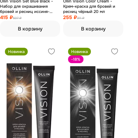
Ollin Vision Set Blue Black -
Ollin Vision Color Cream -
Набор для окрашивания
Крем-краска для бровей и
бровей и ресниц иссиня-
ресниц чёрный 20 мл
чёрный (крем-краска 20 мл,
415 ₽
255 ₽
507 ₽
311 ₽
окисляющая эмульсия 20 мл)
В корзину
В корзину
Новинка
Новинка
-18
%