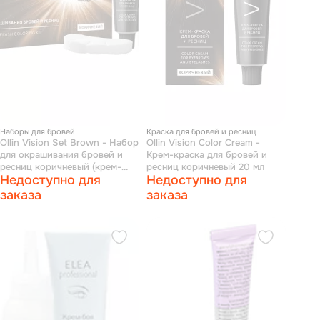
Наборы для бровей
Краска для бровей и ресниц
Ollin Vision Set Brown - Набор
Ollin Vision Color Cream -
для окрашивания бровей и
Крем-краска для бровей и
ресниц коричневый (крем-
ресниц коричневый 20 мл
Недоступно для
Недоступно для
краска 20 мл, окисляющая
эмульсия 20 мл)
заказа
заказа