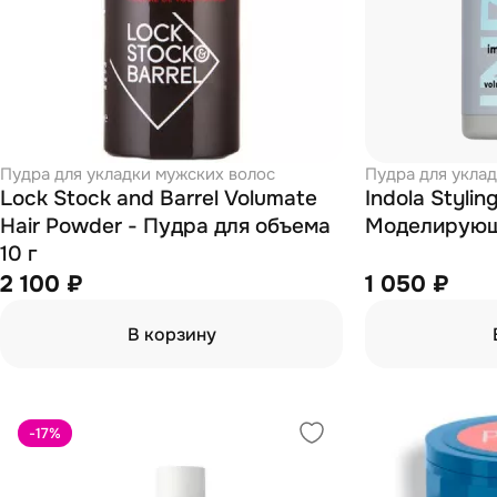
Пудра для укладки мужских волос
Пудра для укла
Lock Stock and Barrel Volumate
Indola Stylin
Hair Powder - Пудра для объема
Моделирующа
10 г
2 100 ₽
1 050 ₽
В корзину
-17
%