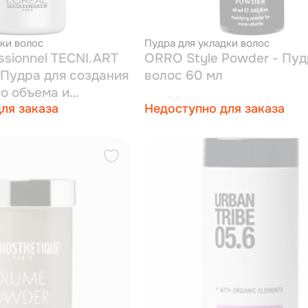
ки волос
Пудра для укладки волос
essionnel TECNI.ART
ORRO Style Powder - Пуд
 Пудра для создания
волос 60 мл
о объема и
ля заказа
Недоступно для заказа
ксация 3) 7 г