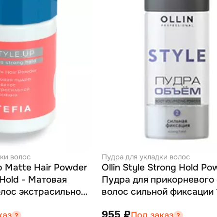
ки волос
Пудра для укладки волос
Up Matte Hair Powder
Ollin Style Strong Hold Po
 Hold - Матовая
Пудра для прикорневого
олос экстрасильной
волос сильной фиксации 
 г
955 ₽
каз
Под заказ