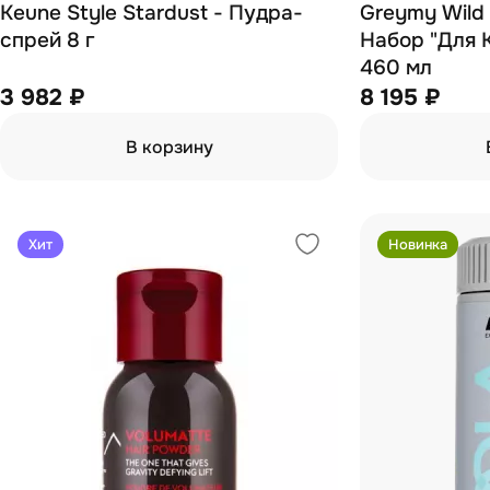
Keune Style Stardust - Пудра-
Greymy Wild S
спрей 8 г
Набор "Для 
460 мл
3 982 ₽
8 195 ₽
В корзину
Хит
Новинка