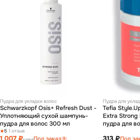
Пудра для укладки волос
Пудра для уклад
Schwarzkopf Osis+ Refresh Dust -
Tefia Style.
Уплотняющий сухой шампунь-
Extra Strong
пудра для волос 300 мл
пудра для в
5
1 отзыв
фиксации 10
1 007 ₽
313 ₽
Под заказ
Под за
1 219 ₽