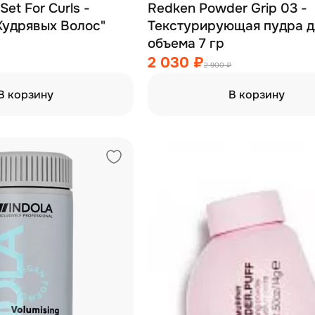
et For Curls -
Redken Powder Grip 03 -
Кудрявых Волос"
Текстурирующая пудра д
объема 7 гр
2 030 ₽
2 900 ₽
В корзину
В корзину