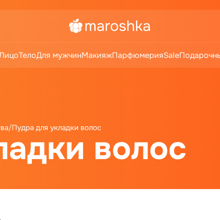
Лицо
Тело
Для мужчин
Макияж
Парфюмерия
Sale
Подарочны
тва
/
Пудра для укладки волос
ладки волос