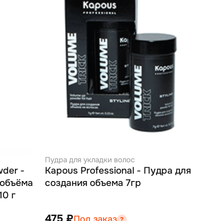
Пудра для укладки волос
wder -
Kapous Professional - Пудра для
 объёма
создания объема 7гр
10 г
475 ₽
Под заказ