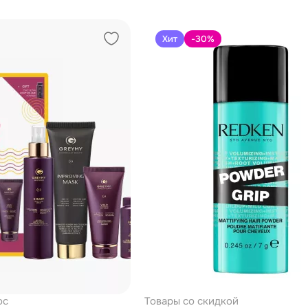
Хит
-30
%
ос
Товары со скидкой