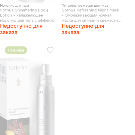
Молочко для тела
Питательные маски для лица
Sothys Shimmering Body
Sothys Refreshing Night Mask
Lotion - Увлажняющее
- Омолаживающая ночная
молочко для тела с эффектом
маска для сияния и свежести
Недоступно для
Недоступно для
мерцания лимон-ревень 200
кожи лимон-ревень 4 мл х 8
мл
шт
заказа
заказа
Новинка