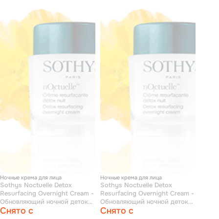
Ночные крема для лица
Ночные крема для лица
Sothys Noctuelle Detox
Sothys Noctuelle Detox
Resurfacing Overnight Cream -
Resurfacing Overnight Cream -
Обновляющий ночной детокс-
Обновляющий ночной детокс-
Снято с
Снято с
крем 15 мл
крем 50 мл (без коробочки)