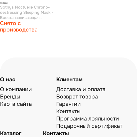
лица
Sothys Noctuelle Chrono-
destressing Sleeping Mask -
Восстанавливающая
Снято с
антивозрастная ночная маска
4 мл
производства
О нас
Клиентам
О компании
Доставка и оплата
Бренды
Возврат товара
Карта сайта
Гарантии
Контакты
Программа лояльности
Подарочный сертификат
Каталог
Контакты