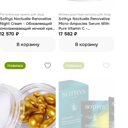
Питательные крема для лица
Антивозрастные капсулы для лица
Sothys Noctuelle Renovative
Sothys Noctuelle Renovative
Night Cream - Обновляющий
Micro-Ampoules Serum With
омолаживающий ночной крем
Pure Vitamin C -
50 мл
12 570 ₽
Обновляющий концентрат с
17 582 ₽
витамином С в капсулах 60 шт
В корзину
В корзину
Новинка
Новинка