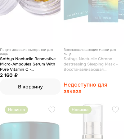
Подтягивающие сыворотки для
Восстанавливающие маски для
лица
лица
Sothys Noctuelle Renovative
Sothys Noctuelle Chrono-
Micro-Ampoules Serum With
destressing Sleeping Mask -
Pure Vitamin C -
Восстанавливающая
Обновляющий концентрат с
2 160 ₽
антивозрастная ночная маска
витамином С в капсулах 7 шт
8*4 мл
Недоступно для
В корзину
заказа
Новинка
Новинка