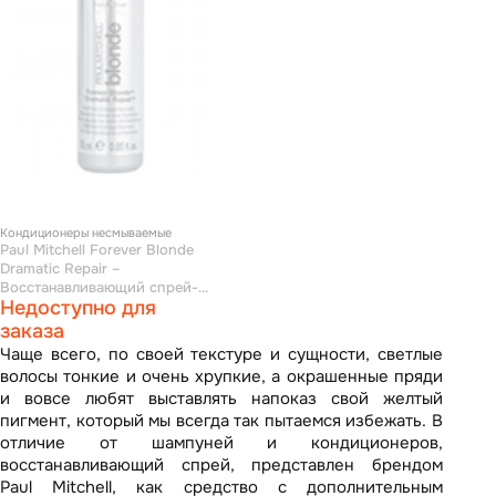
Кондиционеры несмываемые
Paul Mitchell Forever Blonde
Dramatic Repair –
Восстанавливающий спрей-
Недоступно для
кондиционер 25 мл
заказа
Чаще всего, по своей текстуре и сущности, светлые
волосы тонкие и очень хрупкие, а окрашенные пряди
и вовсе любят выставлять напоказ свой желтый
пигмент, который мы всегда так пытаемся избежать. В
отличие от шампуней и кондиционеров,
восстанавливающий спрей, представлен брендом
Paul Mitchell, как средство с дополнительным