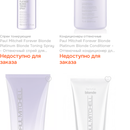
Спреи тонирующие
Кондиционеры оттеночные
Paul Mitchell Forever Blonde
Paul Mitchell Forever Blonde
Platinum Blonde Toning Spray
Platinum Blonde Conditioner -
- Оттеночный спрей для
Оттеночный кондиционер для
Недоступно для
Недоступно для
осветленных волос 150 мл
осветленных волос 1000 мл
заказа
заказа