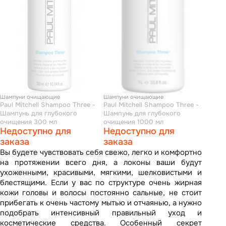
Шампуни очищающие
Шампуни очищающие
Paul Mitchell Shampoo Three -
Paul Mitchell Shampoo Three -
Шампунь для глубокого
Шампунь для глубокого
очищения 300 мл
очищения 1000 мл
Недоступно для
Недоступно для
заказа
заказа
Вы будете чувствовать себя свежо, легко и комфортно
на протяжении всего дня, а локоны ваши будут
ухоженными, красивыми, мягкими, шелковистыми и
блестящими.
Если у вас по структуре очень жирная
кожи головы и волосы постоянно сальные, не стоит
прибегать к очень частому мытью и отчаянью, а нужно
подобрать интенсивный правильный уход и
косметические средства.
Особенный секрет