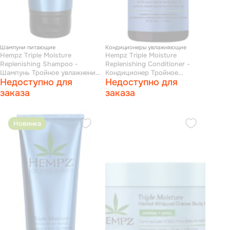
Шампуни питающие
Кондиционеры увлажняющие
Hempz Triple Moisture
Hempz Triple Moisture
Replenishing Shampoo -
Replenishing Conditioner -
Шампунь Тройное увлажнение
Кондиционер Тройное
Недоступно для
Недоступно для
265 мл
увлажнение 1000 мл
заказа
заказа
Новинка