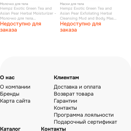
Молочко для тела
Маски для тела
Hempz Exotic Green Tea and
Hempz Exotic Green Tea and
Asian Pear Herbal Moisturizer -
Asian Pear Exfoliating Herbal
Молочко для тела
Cleansing Mud and Body Mask
Недоступно для
Недоступно для
увлажняющее Зеленый чай и
- Маска-глина растительная
Груша 500 мл
отшелушивающая 200 мл
заказа
заказа
О нас
Клиентам
О компании
Доставка и оплата
Бренды
Возврат товара
Карта сайта
Гарантии
Контакты
Программа лояльности
Подарочный сертификат
Каталог
Контакты