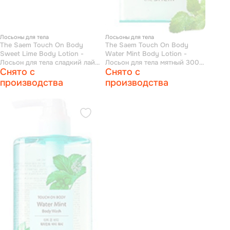
Лосьоны для тела
Лосьоны для тела
The Saem Touch On Body
The Saem Touch On Body
Sweet Lime Body Lotion -
Water Mint Body Lotion -
Лосьон для тела сладкий лайм
Лосьон для тела мятный 300
Снято с
Снято с
300 мл
мл
производства
производства