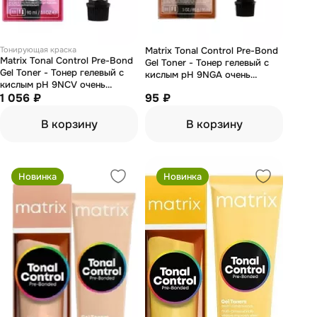
Тонирующая краска
Matrix Tonal Control Pre-Bond
Matrix Tonal Control Pre-Bond
Gel Toner - Тонер гелевый с
Gel Toner - Тонер гелевый с
кислым pH 9NGA очень
кислым pH 9NCV очень
светлый блондин натуральный
светлый блондин натуральный
1 056 ₽
95 ₽
золотистый пепельный 90 мл
медно-перламутровый 90 мл
В корзину
В корзину
Новинка
Новинка