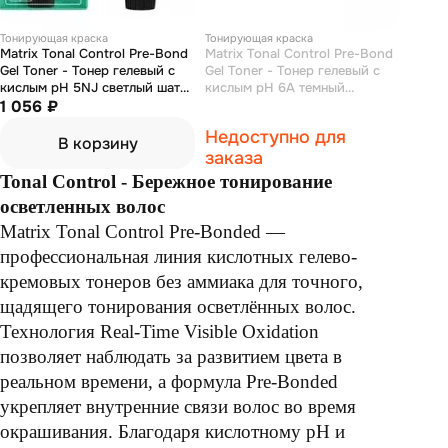
Тонирующая краска
Тонирующая краска
Matrix Tonal Control Pre-Bond
Matrix Tonal Control Pre-Bond
Gel Toner - Тонер гелевый с
Gel Toner - Тонер гелевый с
кислым pH 5NJ светлый шатен
кислым pH 6A темный
натуральный нефритовый 90
1 056 ₽
блондин пепельный 90 мл
мл
Недоступно для
В корзину
заказа
Tonal Control - Бережное тонирование
осветленных волос
Matrix Tonal Control Pre-Bonded —
профессиональная линия кислотных гелево-
кремовых тонеров без аммиака для точного,
щадящего тонирования осветлённых волос.
Технология Real-Time Visible Oxidation
позволяет наблюдать за развитием цвета в
реальном времени, а формула Pre-Bonded
укрепляет внутренние связи волос во время
окрашивания. Благодаря кислотному pH и