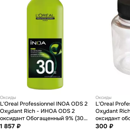
Оксиды
Оксиды
L'Oreal Professionnel INOA ODS 2
L'Oreal Prof
Oxydant Rich - ИНОА ODS 2
Oxydant Ric
оксидант Обогащенный 9% (30
оксидант об
vol.) 1000 мл
vol.) 80 мл (
1 857 ₽
300 ₽