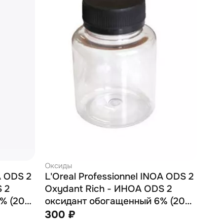
Оксиды
A ODS 2
L'Oreal Professionnel INOA ODS 2
 2
Oxydant Rich - ИНОА ODS 2
% (20
оксидант обогащенный 6% (20
vol.) 80 мл (розлив)
300 ₽