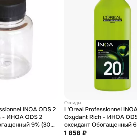
Оксиды
essionnel INOA ODS 2
L'Oreal Professionnel INO
h - ИНОА ODS 2
Oxydant Rich - ИНОА ODS
огащенный 9% (30
оксидант Обогащенный 6
розлив)
vol.) 1000 мл
1 858 ₽