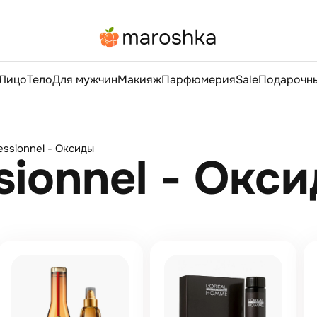
Лицо
Тело
Для мужчин
Макияж
Парфюмерия
Sale
Подарочны
fessionnel - Оксиды
ssionnel - Окс