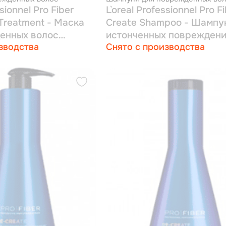
ssionnel Pro Fiber
L`oreal Professionnel Pro F
Treatment - Маска
Create Shampoo - Шампу
енных волос
истонченных поврежден
зводства
Снято с производства
щины 200 мл
волос 1000 мл