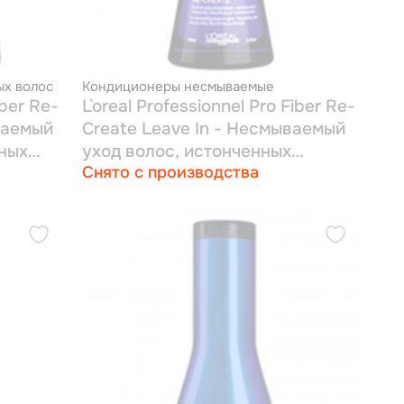
х волос
Кондиционеры несмываемые
iber Re-
L`oreal Professionnel Pro Fiber Re-
ваемый
Create Leave In - Несмываемый
нных
уход волос, истонченных
Снято с производства
повреждениями 150 мл