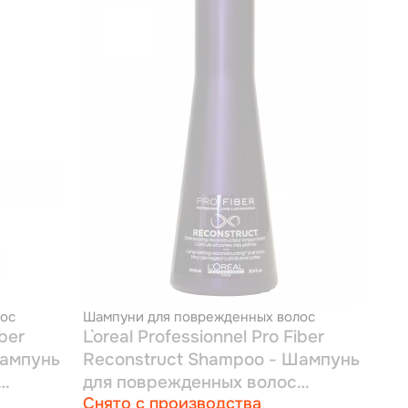
ос
Шампуни для поврежденных волос
iber
L`oreal Professionnel Pro Fiber
Шампунь
Reconstruct Shampoo - Шампунь
для поврежденных волос
Снято с производства
средней толщины 1000 мл