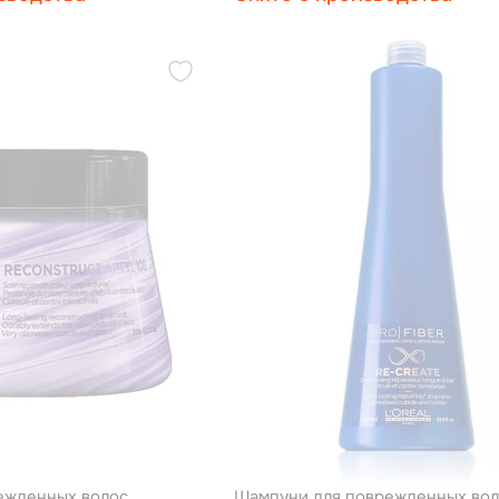
ежденных волос
Шампуни для поврежденных вол