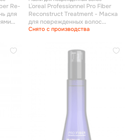
iber Re-
L`oreal Professionnel Pro Fiber
нь для
Reconstruct Treatment - Маска
иями
для поврежденных волос
Снято с производства
средней толщины 710 мл