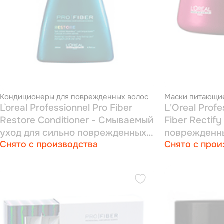
Кондиционеры для поврежденных волос
Маски питающи
L`oreal Professionnel Pro Fiber
L'Oreal Profe
Restore Conditioner - Смываемый
Fiber Rectif
уход для сильно поврежденных
поврежденны
Снято с производства
Снято с прои
волос 200 мл