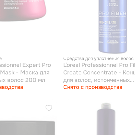
е
Средства для уплотнения волос
ssionnel Expert Pro
L`oreal Professionnel Pro F
y Mask - Маска для
Create Concentrate - Кон
х волос 200 мл
для волос, истонченных
зводства
Снято с производства
повреждениями 250 мл