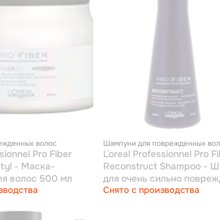
ежденных волос
Шампуни для поврежденных вол
ssionnel Pro Fiber
L`oreal Professionnel Pro F
ptyl - Маска-
Reconstruct Shampoo - 
ля волос 500 мл
для очень сильно повре
зводства
Снято с производства
волос 1000 мл