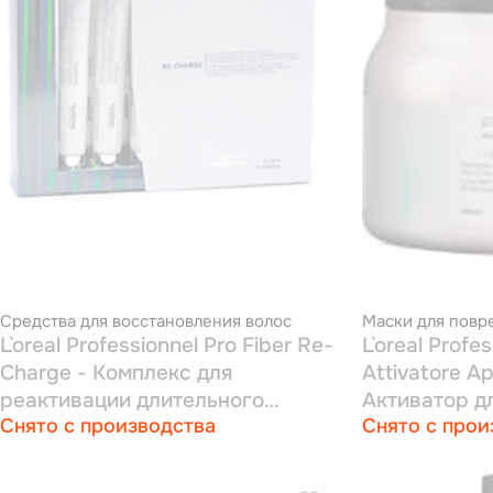
Средства для восстановления волос
Маски для повр
L`oreal Professionnel Pro Fiber Re-
L`oreal Profe
Charge - Комплекс для
Attivatore A
реактивации длительного
Активатор д
Снято с производства
Снято с прои
восстановления волос и
пролонгации салонной
процедуры 6 x 20 мл