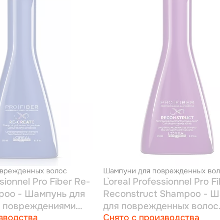
врежденных волос
Шампуни для поврежденных вол
ssionnel Pro Fiber Re-
L`oreal Professionnel Pro F
poo - Шампунь для
Reconstruct Shampoo - 
х повреждениями
для поврежденных волос
зводства
Снято с производства
л
средней толщины 250 мл