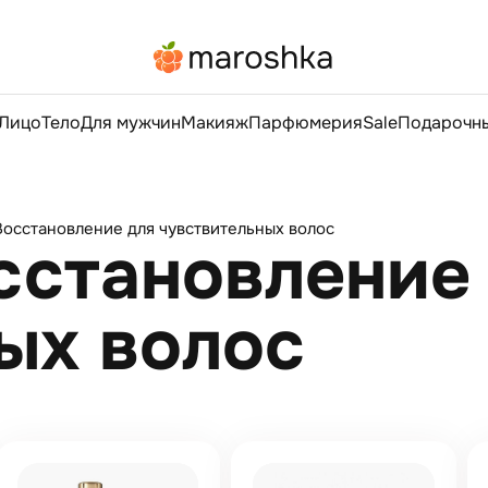
Лицо
Тело
Для мужчин
Макияж
Парфюмерия
Sale
Подарочны
 Восстановление для чувствительных волос
осстановление
ых волос