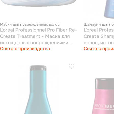
Маски для поврежденных волос
Шампуни для по
L`oreal Professionnel Pro Fiber Re-
L`oreal Profe
Create Treatment - Маска для
Create Sham
истощенных повреждениями
волос, исто
Снято с производства
Снято с прои
волос 200 мл
повреждени