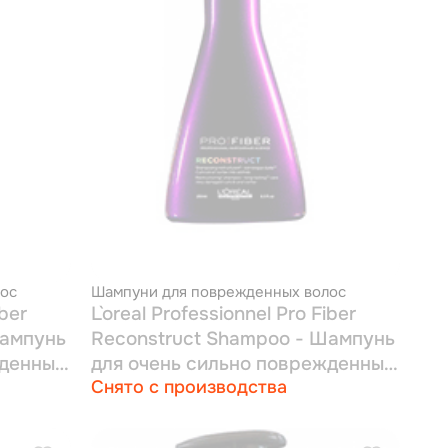
ос
Шампуни для поврежденных волос
iber
L`oreal Professionnel Pro Fiber
Шампунь
Reconstruct Shampoo - Шампунь
жденных
для очень сильно поврежденных
Снято с производства
волос 250 мл