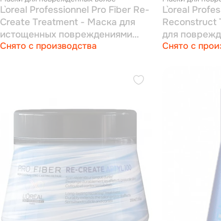
L`oreal Professionnel Pro Fiber Re-
L`oreal Profe
Create Treatment - Маска для
Reconstruct 
истощенных повреждениями
для поврежд
Снято с производства
Снято с прои
волос 710 мл
средней тол