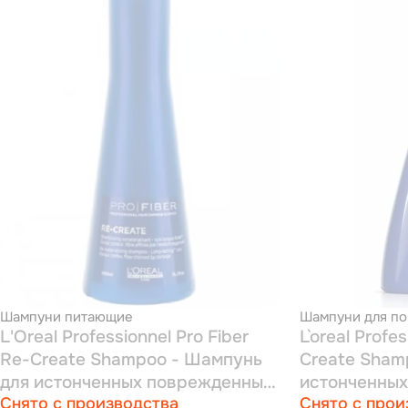
Шампуни питающие
Шампуни для по
L'Oreal Professionnel Pro Fiber
L`oreal Profe
Re-Create Shampoo - Шампунь
Create Sham
для истонченных поврежденных
истонченны
Снято с производства
Снято с прои
волос 1000 мл
волос 250 м