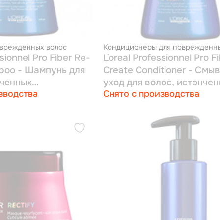
врежденных волос
Кондиционеры для поврежденны
ssionnel Pro Fiber Re-
L`oreal Professionnel Pro F
poo - Шампунь для
Create Conditioner - Смы
нченных
уход для волос, истонче
зводства
Снято с производства
ями 1000 мл
повреждениями 200 мл