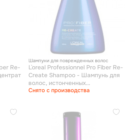
Шампуни для поврежденных волос
iber Re-
L`oreal Professionnel Pro Fiber Re-
центрат
Create Shampoo - Шампунь для
волос, истонченных
Снято с производства
повреждениями 250 мл