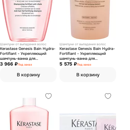
Шампуни от выпадения волос
Шампуни от выпадения волос
Kerastase Genesis Bain Hydra-
Kerastase Genesis Bain Hydra-
Fortifiant - Укрепляющий
Fortifiant - Укрепляющий
шампунь-ванна для
шампунь-ванна для
ослабленных и склонных к
3 966 ₽
ослабленных и склонных к
5 575 ₽
Под заказ
Под заказ
выпадению волос 250 мл
выпадению волос 1000 мл
В корзину
В корзину