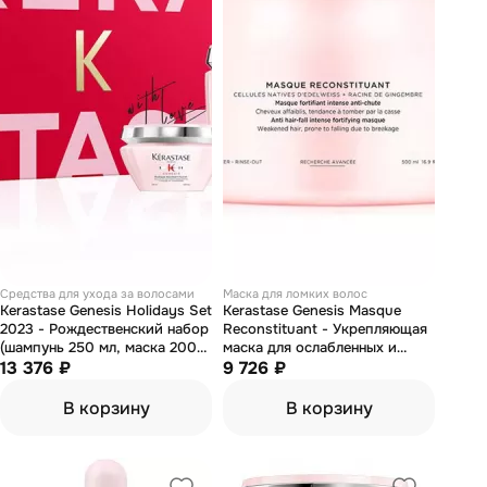
Средства для ухода за волосами
Маска для ломких волос
Kerastase Genesis Holidays Set
Kerastase Genesis Masque
2023 - Рождественский набор
Reconstituant - Укрепляющая
(шампунь 250 мл, маска 200
маска для ослабленных и
мл, флюид 150 мл)
13 376 ₽
склонных к выпадению волос
9 726 ₽
500 мл
В корзину
В корзину