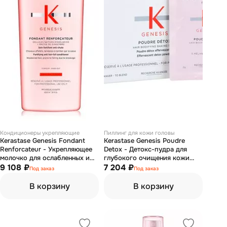
Кондиционеры укрепляющие
Пиллинг для кожи головы
Kerastase Genesis Fondant
Kerastase Genesis Poudre
Renforcateur - Укрепляющее
Detox - Детокс-пудра для
молочко для ослабленных и
глубокого очищения кожи
склонных к выпадению волос
9 108 ₽
головы и уплотнения волос по
7 204 ₽
Под заказ
Под заказ
1000 мл
длине 30*2 г
В корзину
В корзину