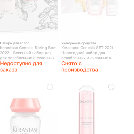
Наборы для волос
Укладочные средства
Kerastase Genesis Spring Bom
Kerastase Genesis SET 2021 -
2022 - Весенний набор для
Новогодний набор для
для ослабленных и склонных к
ослабленных и склонных к
Недоступно для
Снято с
выпадению волос (шампунь-
выпадению волос
ванна 80 мл, маска 75 мл,
заказа
производства
сыворотка 90 мл)