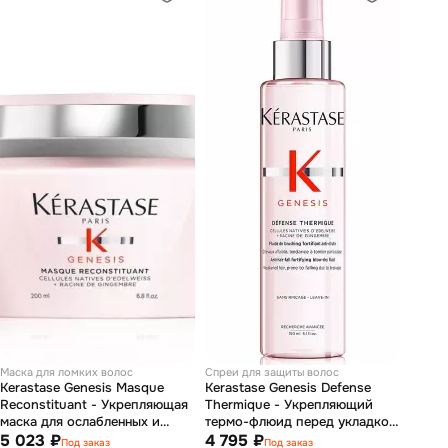
Маска для ломких волос
Спреи для защиты волос
Kerastase Genesis Masque
Kerastase Genesis Defense
Reconstituant - Укрепляющая
Thermique - Укрепляющий
маска для ослабленных и
термо-флюид перед укладкой
склонных к выпадению волос
5 023 ₽
для ослабленных и склонных к
4 795 ₽
Под заказ
Под заказ