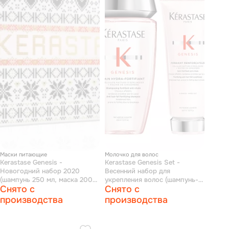
Маски питающие
Молочко для волос
Kerastase Genesis -
Kerastase Genesis Set -
Новогодний набор 2020
Весенний набор для
(шампунь 250 мл, маска 200
укрепления волос (шампунь-
Снято с
Снято с
мл)
ванна 250 мл, молочко для
волос 200 мл)
производства
производства