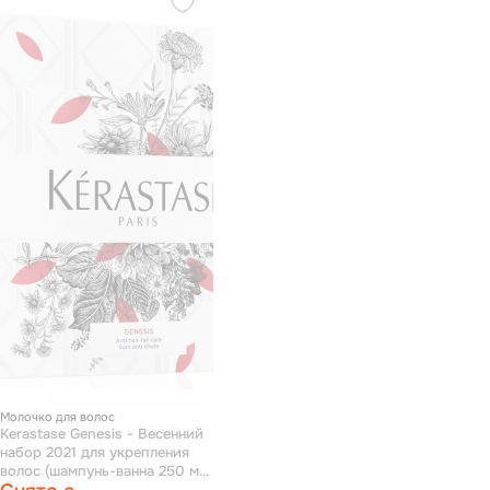
Молочко для волос
Kerastase Genesis - Весенний
набор 2021 для укрепления
волос (шампунь-ванна 250 мл,
молочко 200 мл)