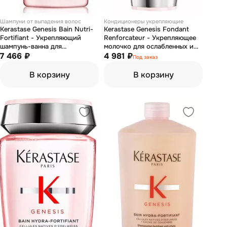
Шампуни от выпадения волос
Кондиционеры укрепляющие
Kerastase Genesis Bain Nutri-
Kerastase Genesis Fondant
Fortifiant - Укрепляющий
Renforcateur - Укрепляющее
шампунь-ванна для
молочко для ослабленных и
ослабленных и склонных к
7 466 ₽
склонных к выпадению волос
4 981 ₽
Под заказ
выпадению волос 1000 мл
200 мл
В корзину
В корзину