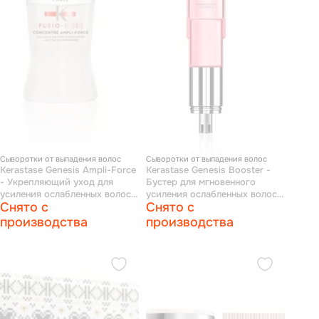
Сыворотки от выпадения волос
Сыворотки от выпадения волос
Kerastase Genesis Ampli-Force
Kerastase Genesis Booster -
- Укрепляющий уход для
Бустер для мгновенного
усиления ослабленных волос,
усиления ослабленных волос,
Снято с
Снято с
склонных к ломкости при
склонных к ломкости при
расчесывании 10*12 мл
расчесывании 120 мл
производства
производства