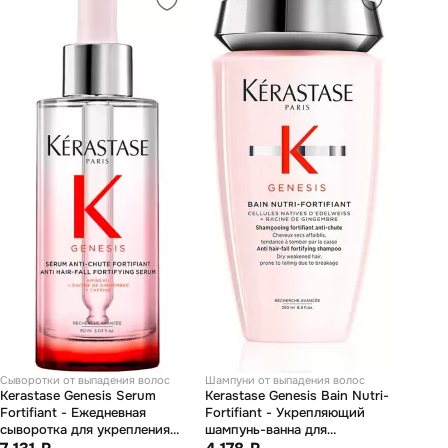
Сыворотки от выпадения волос
Шампуни от выпадения волос
Kerastase Genesis Serum
Kerastase Genesis Bain Nutri-
Fortifiant - Ежедневная
Fortifiant - Укрепляющий
сыворотка для укрепления
шампунь-ванна для
волос склонных к выпадению
ослабленных и склонных к