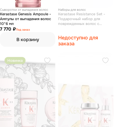
Сыворотки от выпадения волос
Наборы для волос
Kerastase Genesis Ampoule -
Kerastase Resistance Set -
Ампулы от выпадения волос
Подарочный набор для
10*6 мл
поврежденных волос с
7 770 ₽
секущимися кончиками
Под заказ
(шампунь 250 мл,
Недоступно для
кондиционер 200 мл,
В корзину
праймер 150 мл)
заказа
Новинка