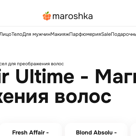
Лицо
Тело
Для мужчин
Макияж
Парфюмерия
Sale
Подарочны
 масел для преображения волос
ir Ultime - Ма
ения волос
Fresh Affair -
Blond Absolu -