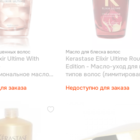
шенных волос
Масло для блеска волос
xir Ultime With
Kerastase Elixir Ultime Ro
-
Edition - Масло-уход для
иональное масло
типов волос (лимитирова
ных волос 100 мл
серия) 100 мл
ля заказа
Недоступно для заказа