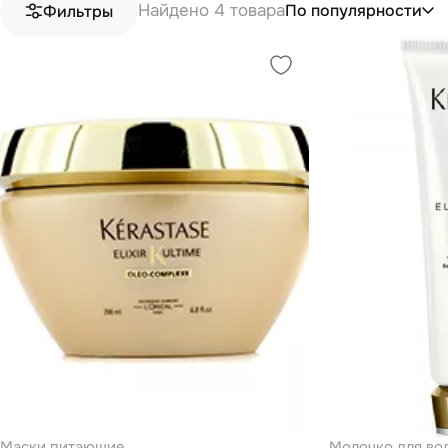
Найдено 4 товара
По популярности
Фильтры
Маски питающие
Молочко для во