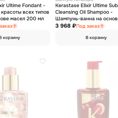
xir Ultime Fondant -
Kerastase Elixir Ultime Sub
 красоты всех типов
Cleansing Oil Shampoo -
нове масел 200 мл
Шампунь-ванна на основ
масел 250 мл
3 968 ₽
заказ
Под заказ
В корзину
В корзину