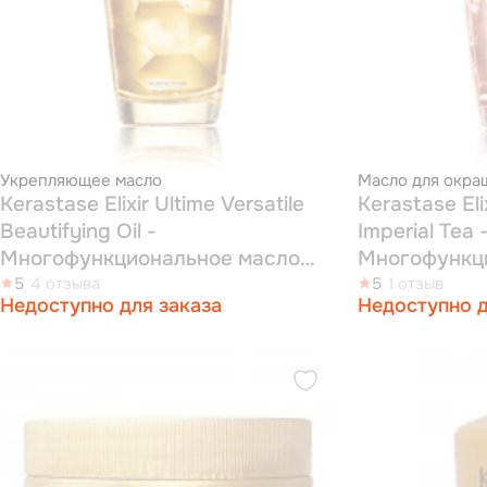
Укрепляющее масло
Масло для окра
Kerastase Elixir Ultime Versatile
Kerastase Eli
Beautifying Oil -
Imperial Tea 
Многофункциональное масло
Многофункц
для всех типов волос 100 мл
5
4 отзыва
для окрашен
5
1 отзыв
Недоступно для заказа
Недоступно д