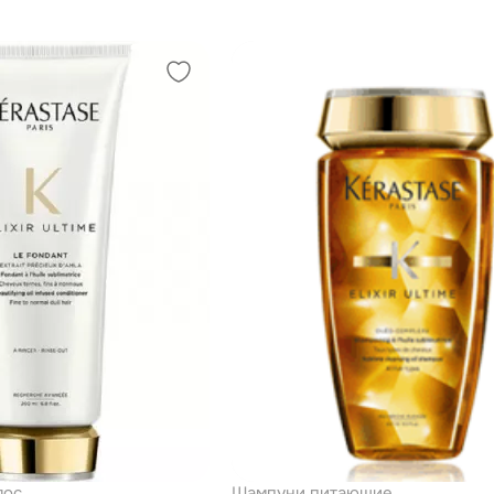
лос
Шампуни питающие