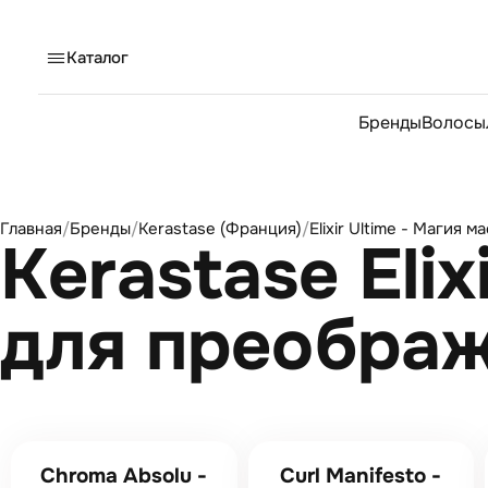
Каталог
Бренды
Волосы
Главная
/
Бренды
/
Kerastase (Франция)
/
Elixir Ultime - Магия
Kerastase Elix
для преображ
Chroma Absolu -
Curl Manifesto -