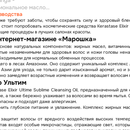
inga -
иональное масло
зводства
режденных волос
же требуют заботы, чтобы сохранять силу и здоровый бле
 стоит попробовать косметические средства Kerastase Elixi
ящие процедуры в лучших салонах красоты.
в интернет-магазине «Марошка»
 основе натуральных компонентов: жирных масел, витаминн
гатые незаменимыми для здоровья волос и кожи головы не
обходимыми для нормальных обменных процессов.
его в лесах Амазонии. Оно содержит уникальный комплекс 
 Азии для ухода, не только дарит изысканный аромат, но и
оно замедляет возрастные изменения и возвращает волосам 
р Ультим
e Elixir Ultime Sublime Cleansing Oil
, предназначенный для
, а также бережно ухаживает за волосами во время мытья. 
опасны и подходят даже аллергикам.
ить глубокое питание и увлажнение. Комплекс жирных мас
защитит волосы от вредного воздействия высоких темпер
состав входят особые микрочастицы, отражающие свет, кото