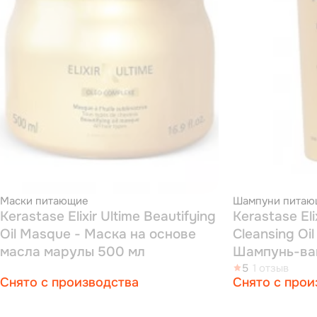
Маски питающие
Шампуни питаю
Kerastase Elixir Ultime Beautifying
Kerastase Eli
Oil Masque - Маска на основе
Cleansing Oi
масла марулы 500 мл
Шампунь-ван
масла марул
5
1 отзыв
Снято с производства
Снято с прои