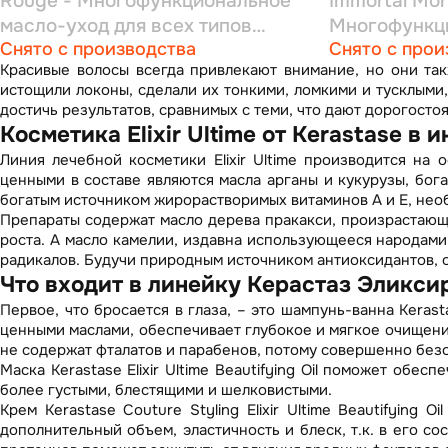
Rouge - Многофункциональное
Immortal Mor
масло-уход для всех типов
Многофункц
Снято с производства
Снято с прои
волос 100 мл
для для пов
Красивые волосы всегда привлекают внимание, но они так
100 мл
истощили локоны, сделали их тонкими, ломкими и тусклыми,
достичь результатов, сравнимых с теми, что дают дорогосто
Косметика Elixir Ultime от Kerastase 
Линия лечебной косметики Elixir Ultime производится на
ценными в составе являются масла арганы и кукурузы, бо
богатым источником жирорастворимых витаминов А и Е, не
Препараты содержат масло дерева пракакси, произрастающ
роста. А масло камелии, издавна использующееся народами
радикалов. Будучи природным источником антиоксидантов, 
Что входит в линейку Керастаз Эликси
Первое, что бросается в глаза, – это
шампунь-ванна Kerastas
ценными маслами, обеспечивает глубокое и мягкое очищение
не содержат фталатов и парабенов, потому совершенно без
Маска Kerastase Elixir Ultime Beautifying Oil
поможет обеспеч
более густыми, блестящими и шелковистыми.
Крем Kerastase Couture Styling Elixir Ultime Beautifying Oil
дополнительный объем, эластичность и блеск, т.к. в его 