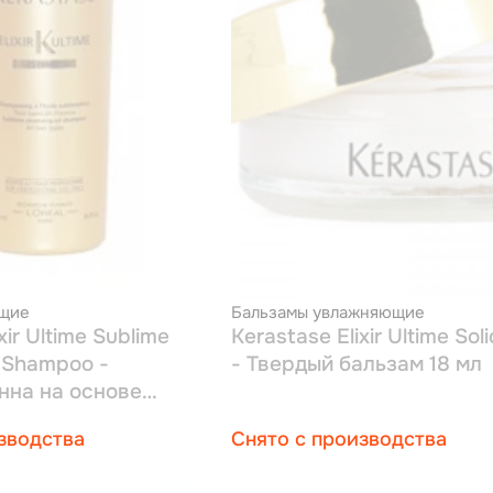
щие
Бальзамы увлажняющие
xir Ultime Sublime
Kerastase Elixir Ultime Sol
l Shampoo -
- Твердый бальзам 18 мл
на на основе
ы 1000 мл
зводства
Снято с производства