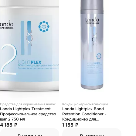
Средства для окрашивания волос
Кондиционеры смягчающие
Londa Lightplex Treatment -
Londa Lightplex Bond
Профессиональное средство
Retention Conditioner -
шаг 2 750 мл
Кондиционер для
4 185 ₽
восстановления волос 250 мл
1 155 ₽