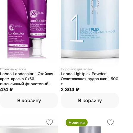
Стойкие краски
Порошок для волос
Londa Londacolor - Стойкая
Londa Lightplex Powder -
крем-краска 0/66
Осветляющая пудра шаг 1 500
интенсивный фиолетовый
г
микстон 60 мл
474 ₽
2 304 ₽
В корзину
В корзину
Новинка