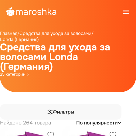
Главная
/
Средства для ухода за волосами
/
Londa (Германия)
Средства для ухода за
волосами Londa
(Германия)
25 категорий
Фильтры
Найдено 264 товара
По популярности