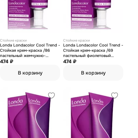
Стойкие краски
Стойкие краски
Londa Londacolor Cool Trend -
Londa Londacolor Cool Trend -
Стойкая крем-краска /86
Стойкая крем-краска /69
пастельный жемчужно-
пастельный фиолетовый
фиолетовый микстон 60 мл
474 ₽
сандрэ микстон 60 мл
474 ₽
В корзину
В корзину