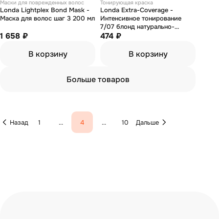
Маски для поврежденных волос
Тонирующая краска
Londa Lightplex Bond Mask -
Londa Extra-Coverage -
Маска для волос шаг 3 200 мл
Интенсивное тонирование
7/07 блонд натурально-
1 658 ₽
коричневый 60 мл
474 ₽
В корзину
В корзину
Больше товаров
Назад
1
...
4
...
10
Дальше