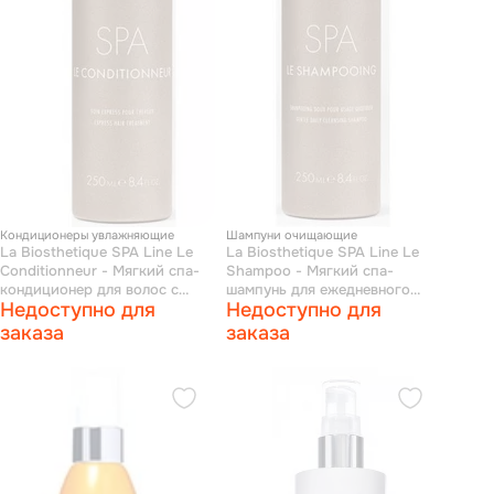
Кондиционеры увлажняющие
Шампуни очищающие
La Biosthetique SPA Line Le
La Biosthetique SPA Line Le
Conditionneur - Мягкий спа-
Shampoo - Мягкий спа-
кондиционер для волос с
шампунь для ежедневного
Недоступно для
Недоступно для
мгновенным эффектом 250 г
ухода за волосами 250 г
заказа
заказа