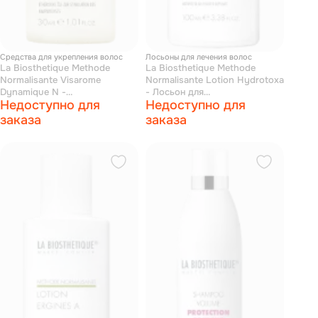
Средства для укрепления волос
Лосьоны для лечения волос
La Biosthetique Methode
La Biosthetique Methode
Normalisante Visarome
Normalisante Lotion Hydrotoxa
Dynamique N -
- Лосьон для
Недоступно для
Недоступно для
Аромакомплекс
переувлажненной кожи
нормализующий 30 мл
головы 100 мл
заказа
заказа