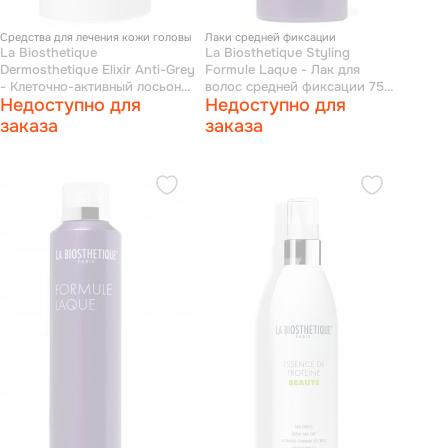
Средства для лечения кожи головы
Лаки средней фиксации
La Biosthetique
La Biosthetique Styling
Dermosthetique Elixir Anti-Grey
Formule Laque - Лак для
- Клеточно-активный лосьон
волос средней фиксации 75
Недоступно для
Недоступно для
для кожи головы против
мл
появления седины 95 мл
заказа
заказа