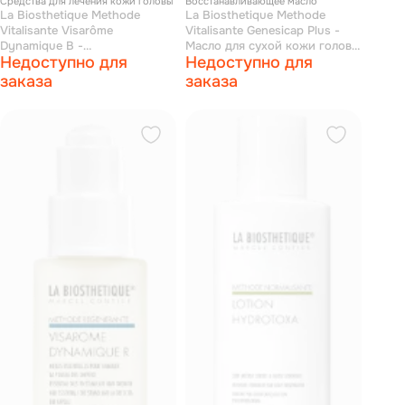
Средства для лечения кожи головы
Восстанавливающее масло
La Biosthetique Methode
La Biosthetique Methode
Vitalisante Visarôme
Vitalisante Genesicap Plus -
Dynamique B -
Масло для сухой кожи головы
Недоступно для
Недоступно для
Аромакомплекс для сухой
15 мл
кожи головы 30 мл
заказа
заказа