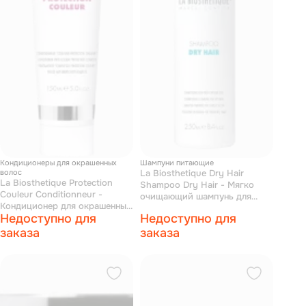
Кондиционеры для окрашенных
Шампуни питающие
волос
La Biosthetique Dry Hair
La Biosthetique Protection
Shampoo Dry Hair - Мягко
Couleur Conditionneur -
очищающий шампунь для
Кондиционер для окрашенных
сухих волос 250 мл
Недоступно для
Недоступно для
волос 150 мл
заказа
заказа