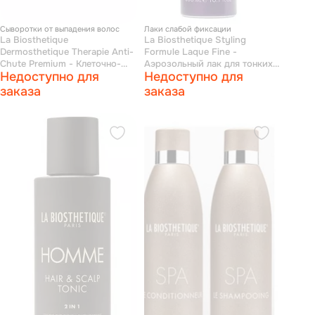
Сыворотки от выпадения волос
Лаки слабой фиксации
La Biosthetique
La Biosthetique Styling
Dermosthetique Therapie Anti-
Formule Laque Fine -
Chute Premium - Клеточно-
Аэрозольный лак для тонких
Недоступно для
Недоступно для
активный интенсивный уход
волос 300 мл
против выпадения и
заказа
заказа
истончения волос 10*10 мл