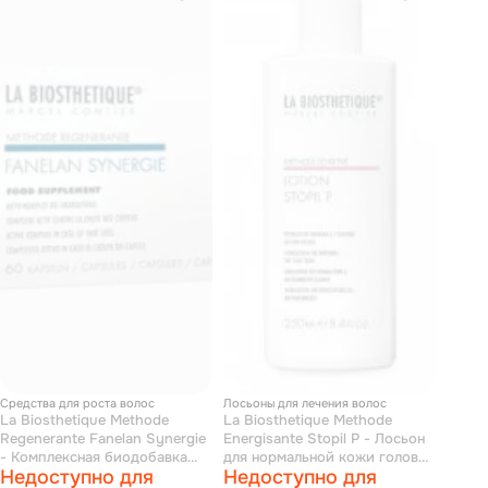
Средства для роста волос
Лосьоны для лечения волос
La Biosthetique Methode
La Biosthetique Methode
Regenerante Fanelan Synergie
Energisante Stopil P - Лосьон
- Комплексная биодобавка
для нормальной кожи головы
Недоступно для
Недоступно для
для стимуляции роста волос
250 мл