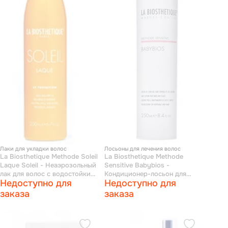
Лаки для укладки волос
Лосьоны для лечения волос
La Biosthetique Methode Soleil
La Biosthetique Methode
Laque Soleil - Неаэрозольный
Sensitive Babybios -
лак для волос с водостойкими
Кондиционер-лосьон для
Недоступно для
Недоступно для
уф-фильтрами широкого
волос и кожи головы 250 мл
спектра 200 мл
заказа
заказа