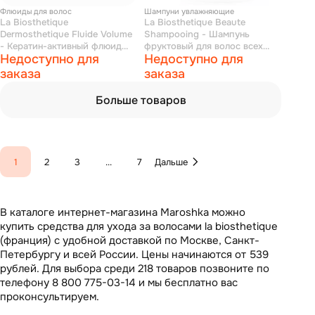
Флюиды для волос
Шампуни увлажняющие
La Biosthetique
La Biosthetique Beaute
Dermosthetique Fluide Volume
Shampooing - Шампунь
- Кератин-активный флюид
фруктовый для волос всех
Недоступно для
Недоступно для
для увеличения объема
типов 250 мл
тонких волос 150 мл
заказа
заказа
Больше товаров
1
2
3
...
7
Дальше
В каталоге интернет-магазина Maroshka можно
купить средства для ухода за волосами la biosthetique
(франция) с удобной доставкой по Москве, Санкт-
Петербургу и всей России. Цены начинаются от 539
рублей. Для выбора среди 218 товаров позвоните по
телефону 8 800 775-03-14 и мы бесплатно вас
проконсультируем.