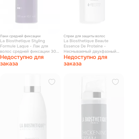
Лаки средней фиксации
Спреи для защиты волос
La Biosthetique Styling
La Biosthetique Beaute
Formule Laque - Лак для
Essence De Proteine -
волос средней фиксации 300
Несмываемый двухфазный
Недоступно для
Недоступно для
мл
спрей для питания волос 200
мл
заказа
заказа