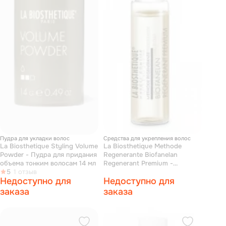
Пудра для укладки волос
Средства для укрепления волос
La Biosthetique Styling Volume
La Biosthetique Methode
Powder - Пудра для придания
Regenerante Biofanelan
объема тонким волосам 14 мл
Regenerant Premium -
5
1 отзыв
Сыворотка против выпадения
Недоступно для
Недоступно для
волос по андрогенному типу
10 амп
заказа
заказа