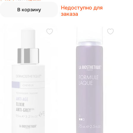
для поврежденных солнцем
Недоступно для
волос 125 мл
В корзину
заказа