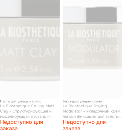
Пасты для укладки волос
Текстурирующие крема
La Biosthetique Styling Matt
La Biosthetique Styling
Clay - Структурирующая и
Modulator - Укладочный крем
моделирующая паста для
легкой фиксации для толстых
Недоступно для
Недоступно для
матовых образов 75 мл
волос 75 мл
заказа
заказа