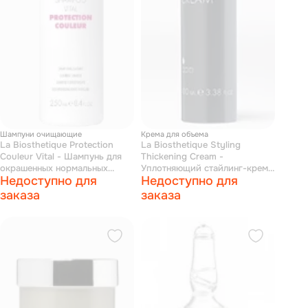
Шампуни очищающие
Крема для объема
La Biosthetique Protection
La Biosthetique Styling
Couleur Vital - Шампунь для
Thickening Cream -
окрашенных нормальных
Уплотняющий стайлинг-крем
Недоступно для
Недоступно для
волос 250 мл
100 мл
заказа
заказа