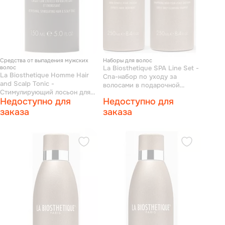
Средства от выпадения мужских
Наборы для волос
волос
La Biosthetique SPA Line Set -
La Biosthetique Homme Hair
Спа-набор по уходу за
and Scalp Tonic -
волосами в подарочной
Стимулирующий лосьон для
коробке (шампунь 250 мл +
Недоступно для
Недоступно для
кожи головы 150 мл
кондиционер 250 мл)
заказа
заказа