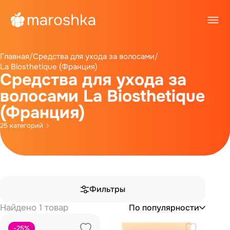
Главная
/
Средства для ухода за волосами
/
La Biosthetique (Франция)
Средства для ухода за
волосами La Biosthetique
(Франция)
25 категорий
Фильтры
Найдено 1 товар
По популярности
-25
%