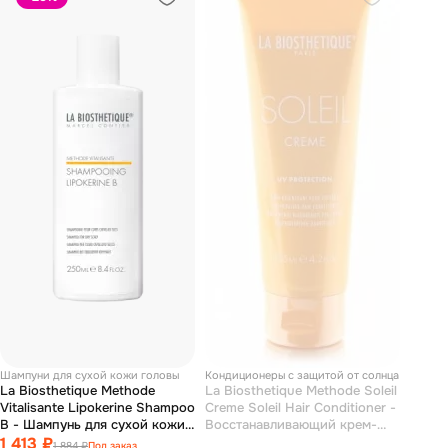
Шампуни для сухой кожи головы
Кондиционеры с защитой от солнца
La Biosthetique Methode
La Biosthetique Methode Soleil
Vitalisante Lipokerine Shampoo
Creme Soleil Hair Conditioner -
B - Шампунь для сухой кожи
Восстанавливающий крем-
головы 250 мл
1 413 ₽
кондиционер с уф-защитой
1 884 ₽
Под заказ