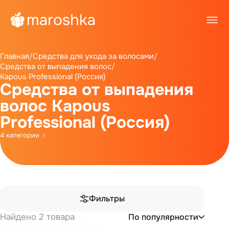
Главная
/
Средства для ухода за волосами
/
Средства от выпадения волос
/
Kapous Professional (Россия)
Средства от выпадения
волос Kapous
Professional (Россия)
4 категории
Фильтры
Найдено 2 товара
По популярности