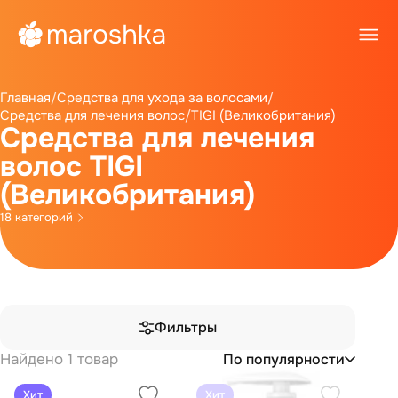
Главная
/
Средства для ухода за волосами
/
Средства для лечения волос
/
TIGI (Великобритания)
Средства для лечения
волос TIGI
(Великобритания)
18 категорий
Фильтры
Найдено 1 товар
По популярности
Хит
Хит