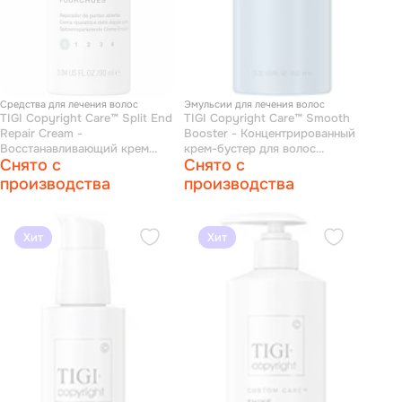
Средства для лечения волос
Эмульсии для лечения волос
TIGI Copyright Care™ Split End
TIGI Copyright Care™ Smooth
Repair Cream -
Booster - Концентрированный
Восстанавливающий крем
крем-бустер для волос
Снято с
Снято с
против ломких секущихся
разглаживающий 450 мл
волос 90 мл
производства
производства
Хит
Хит