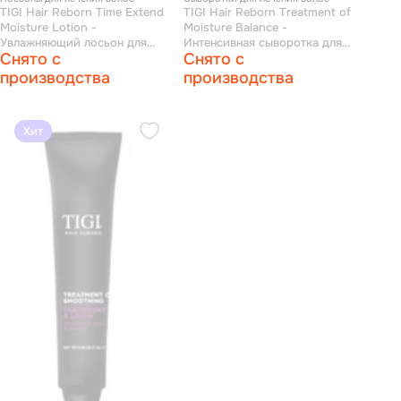
TIGI Hair Reborn Time Extend
TIGI Hair Reborn Treatment of
Moisture Lotion -
Moisture Balance -
Увлажняющий лосьон для
Интенсивная сыворотка для
Снято с
Снято с
сухих волос 200 мл
увлажнения волос 30*20 мл
производства
производства
Хит