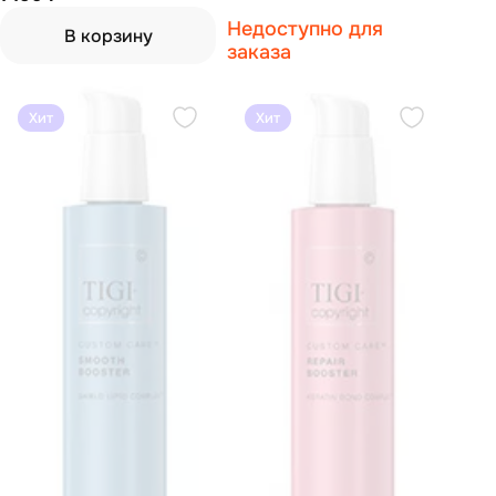
сыворотка для экстремально
Недоступно для
поврежденных волос 450 мл
В корзину
заказа
Хит
Хит