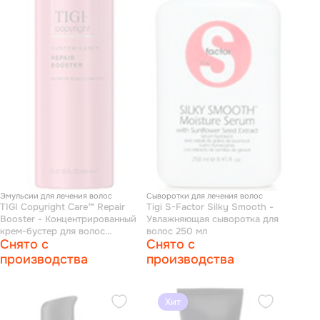
Эмульсии для лечения волос
Сыворотки для лечения волос
TIGI Copyright Care™ Repair
Tigi S-Factor Silky Smooth -
Booster - Концентрированный
Увлажняющая сыворотка для
крем-бустер для волос
волос 250 мл
Снято с
Снято с
восстанавливающий 450 мл
производства
производства
Хит