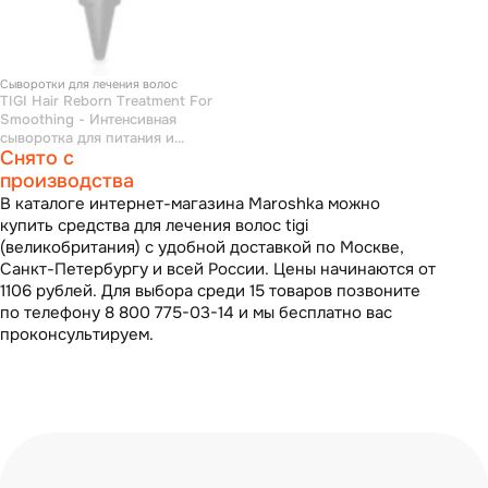
Сыворотки для лечения волос
TIGI Hair Reborn Treatment For
Smoothing - Интенсивная
сыворотка для питания и
Снято с
разглаживания волос 30*20
мл
производства
В каталоге интернет-магазина Maroshka можно
купить средства для лечения волос tigi
(великобритания) с удобной доставкой по Москве,
Санкт-Петербургу и всей России. Цены начинаются от
1106 рублей. Для выбора среди 15 товаров позвоните
по телефону 8 800 775-03-14 и мы бесплатно вас
проконсультируем.