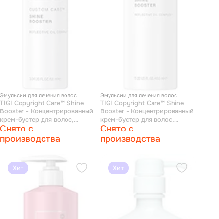
Эмульсии для лечения волос
Эмульсии для лечения волос
TIGI Copyright Care™ Shine
TIGI Copyright Care™ Shine
Booster - Концентрированный
Booster - Концентрированный
крем-бустер для волос,
крем-бустер для волос,
Снято с
Снято с
усиливающий блеск 90 мл
усиливающий блеск 450 мл
производства
производства
Хит
Хит