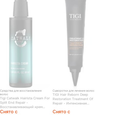
Средства для восстановления
Сыворотки для лечения волос
волос
TIGI Hair Reborn Deep
Tigi Catwalk Hairista Cream For
Restoration Treatment Of
Split End Repair -
Repair - Интенсивная
Восстанавливающий крем
сыворотка для
Снято с
Снято с
против ломких секущихся
восстановления волоc 30*20