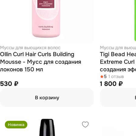
Муссы для вьющихся волос
Муссы для вьющ
Ollin Curl Hair Curls Building
Tigi Bead He
Mousse - Мусс для создания
Extreme Curl
локонов 150 мл
создания эф
волос 250 м
5
1 отзыв
530 ₽
1 800 ₽
В корзину
Новинка