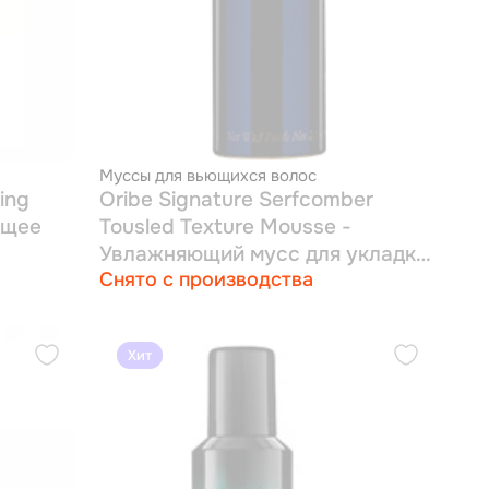
Муссы для вьющихся волос
ing
Oribe Signature Serfcomber
ющее
Tousled Texture Mousse -
Увлажняющий мусс для укладки
Снято с производства
и для создания естественных
локонов 75 мл
Хит