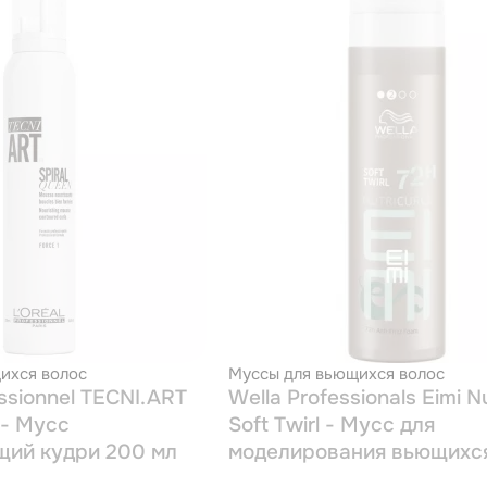
ихся волос
Муссы для вьющихся волос
essionnel TECNI.ART
Wella Professionals Eimi Nu
 - Мусс
Soft Twirl - Мусс для
щий кудри 200 мл
моделирования вьющихс
200 мл