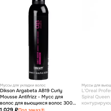
Муссы для укладки волос
Муссы для вьющ
Dikson Argabeta AB19 Curly
L'Oreal Prof
Mousse Antifrizz - Мусс для
Spiral Queen
волос для вьющихся волос 300
контурирую
мл
1 029 ₽
Под заказ