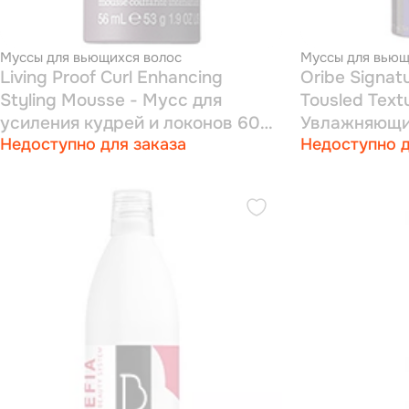
Муссы для вьющихся волос
Муссы для вьющ
Living Proof Curl Enhancing
Oribe Signature Serfc
Styling Mousse - Мусс для
Tousled Text
усиления кудрей и локонов 60
Увлажняющий
Недоступно для заказа
Недоступно д
мл
и для созда
локонов 175