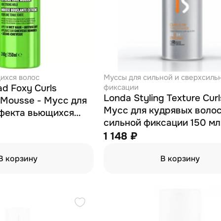
ихся волос
Муссы для сильной и сверхсиль
ad Foxy Curls
фиксации
Londa Styling Texture Curls
 Mousse - Мусс для
Мусс для кудрявых воло
фекта вьющихся
сильной фиксации 150 мл
л
1 148 ₽
В корзину
В корзину