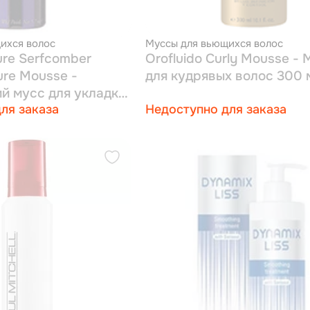
ихся волос
Муссы для вьющихся волос
omber
Orofluido Curly Mousse -
ure Mousse -
для кудрявых волос
 мусс для укладки
ля заказа
Недоступно для заказа
ния естественных
 мл