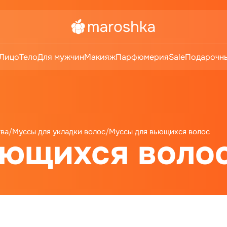
Лицо
Тело
Для мужчин
Макияж
Парфюмерия
Sale
Подарочны
тва
/
Муссы для укладки волос
/
Муссы для вьющихся волос
ьющихся воло