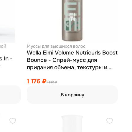
ной
Муссы для вьющихся волос
Wella Eimi Volume Nutricurls Boost
 In -
Bounce - Спрей-мусс для
с
придания объема, текстуры и
блеска локонам 300 мл
1 176 ₽
1 330 ₽
В корзину