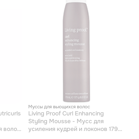
Муссы для вьющихся волос
tricurls
Living Proof Curl Enhancing
Styling Mousse - Мусс для
я волос
усиления кудрей и локонов 179
мл