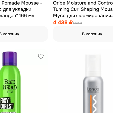
t Pomade Mousse -
Oribe Moisture and Control
 для укладки
Tuming Curl Shaping Mous
ландец" 166 мл
Мусс для формирования
локонов 175 мл
4 438 ₽
5 160 ₽
В корзину
В корзину