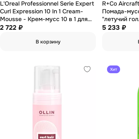
L'Oreal Professionnel Serie Expert
R+Co Aircraf
Curl Expression 10 In 1 ​Cream-
Помада-мусс
Mousse - Крем-мусс 10 в 1 для
"летучий гол
кудрявых волос 250 мл
2 722 ₽
5 233 ₽
В корзину
Хит