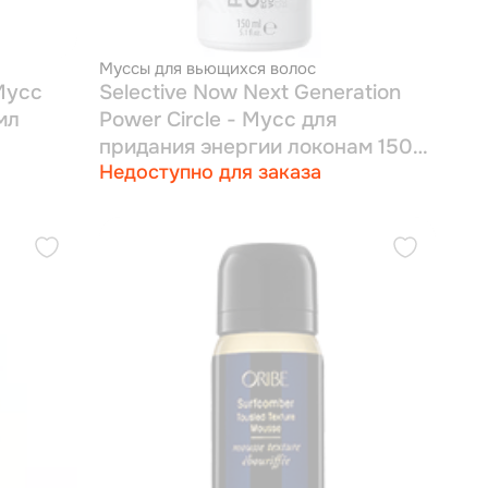
Муссы для вьющихся волос
 Мусс
Selective Now Next Generation
 300 мл
Power Circle - Мусс для
придания энергии локонам 150
Недоступно для заказа
мл