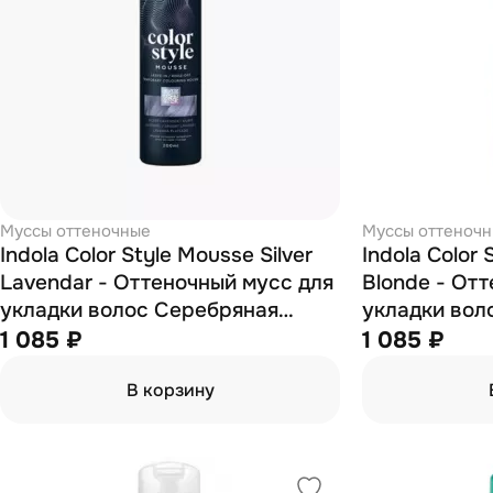
Муссы оттеночные
Муссы оттеноч
Indola Color Style Mousse Silver
Indola Color
Lavendar - Оттеночный мусс для
Blonde - Оттеночный мусс для
укладки волос Серебряная
укладки вол
Лаванда 200 мл
200 мл
1 085 ₽
1 085 ₽
В корзину