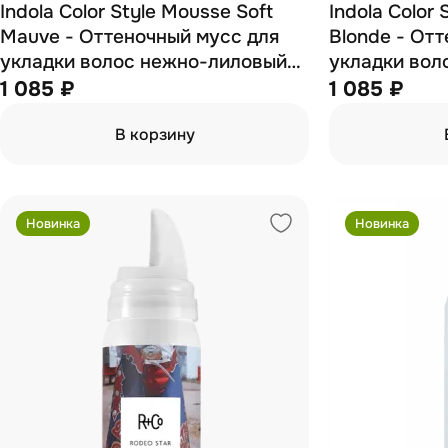
Indola Color Style Mousse Soft
Indola Color
Mauve - Оттеночный мусс для
Blonde - От
укладки волос нежно-лиловый
укладки вол
200 мл
200 мл
1 085 ₽
1 085 ₽
В корзину
Новинка
Новинка