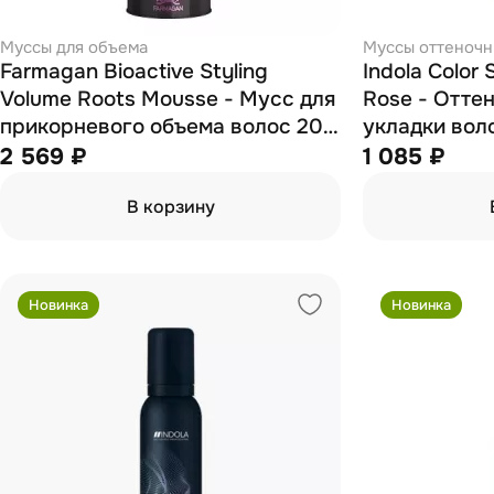
Муссы для объема
Муссы оттеноч
Farmagan Bioactive Styling
Indola Color 
Volume Roots Mousse - Мусс для
Rose - Отте
прикорневого объема волос 200
укладки вол
мл
200 мл
2 569 ₽
1 085 ₽
В корзину
Новинка
Новинка