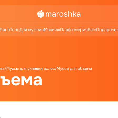
Лицо
Тело
Для мужчин
Макияж
Парфюмерия
Sale
Подарочны
тва
/
Муссы для укладки волос
/
Муссы для объема
бъема