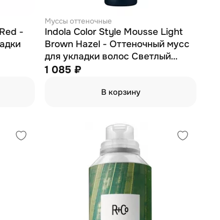
Муссы оттеночные
 Red -
Indola Color Style Mousse Light
ладки
Brown Hazel - Оттеночный мусс
для укладки волос Светлый
Коричневый орех 200 мл
1 085 ₽
В корзину