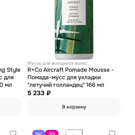
Муссы для вьющихся волос
ng Style
R+Co Aircraft Pomade Mousse -
с для
Помада-мусс для укладки
50 мл
"летучий голландец" 166 мл
5 233 ₽
В корзину
Хит
-5
%