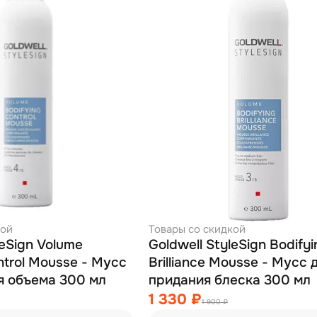
кой
Товары со скидкой
leSign Volume
Goldwell StyleSign Bodifyi
ntrol Mousse - Мусс
Brilliance Mousse - Мусс 
я объема 300 мл
придания блеска 300 мл
1 330 ₽
1 900 ₽