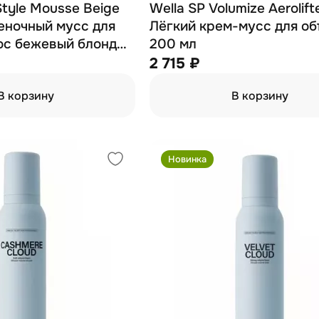
 Style Mousse Beige
Wella SP Volumize Aerolifte
теночный мусс для
Лёгкий крем-мусс для о
ос бежевый блонд
200 мл
2 715 ₽
В корзину
В корзину
Новинка