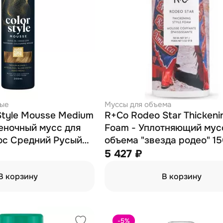
ные
Муссы для объема
 Style Mousse Medium
R+Co Rodeo Star Thickeni
Foam - Уплотняющий мус
ос Средний Русый
объема "звезда родео" 1
5 427 ₽
В корзину
В корзину
-5
%