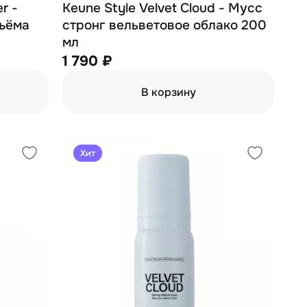
r -
Keune Style Velvet Cloud - Мусс
бъёма
стронг вельветовое облако 200
мл
1 790 ₽
В корзину
Хит