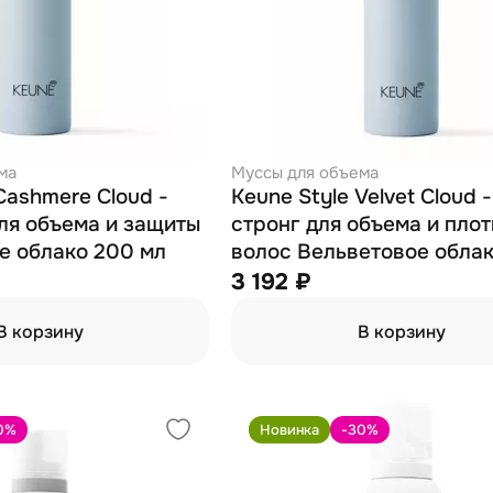
ма
Муссы для объема
Cashmere Cloud -
Keune Style Velvet Cloud 
ля объема и защиты
стронг для объема и пло
 облако 200 мл
волос Вельветовое обла
мл
3 192 ₽
В корзину
В корзину
0
%
Новинка
-30
%