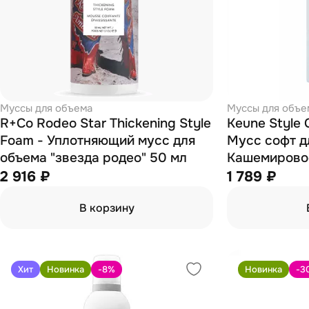
Муссы для объема
Муссы для объе
R+Co Rodeo Star Thickening Style
Keune Style 
Foam - Уплотняющий мусс для
Мусс софт д
объема "звезда родео" 50 мл
Кашемировое
2 916 ₽
1 789 ₽
В корзину
Хит
Новинка
-8
%
Новинка
-3