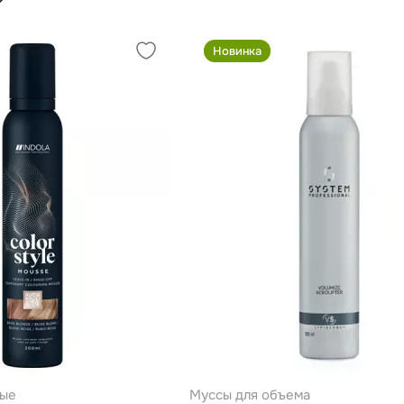
Новинка
ные
Муссы для объема