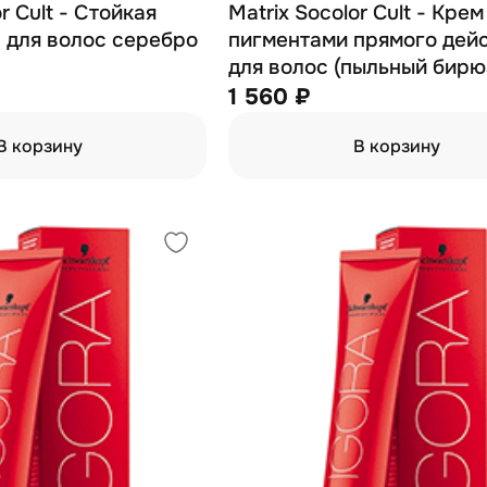
r Cult - Стойкая
Matrix Socolor Cult - Крем
 для волос серебро
пигментами прямого дей
для волос (пыльный бирю
118 мл
1 560 ₽
В корзину
В корзину