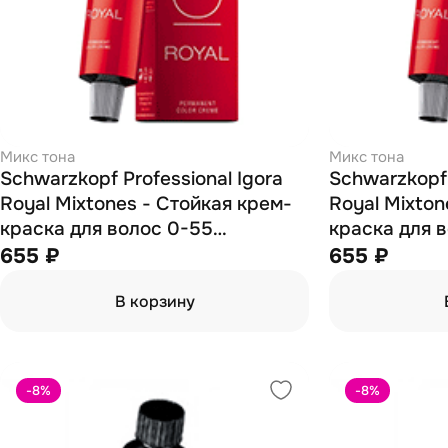
Микс тона
Микс тона
Schwarzkopf Professional Igora
Schwarzkopf 
Royal Mixtones - Стойкая крем-
Royal Mixton
краска для волос 0-55
краска для 
золотистый 60 мл
антикрасный
655 ₽
655 ₽
В корзину
-8
%
-8
%