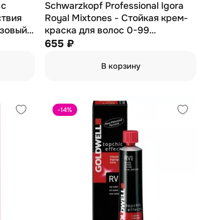
 с
Schwarzkopf Professional Igora
ствия
Royal Mixtones - Стойкая крем-
зовый)
краска для волос 0-99
фиолетовый 60 мл
655 ₽
В корзину
-14
%