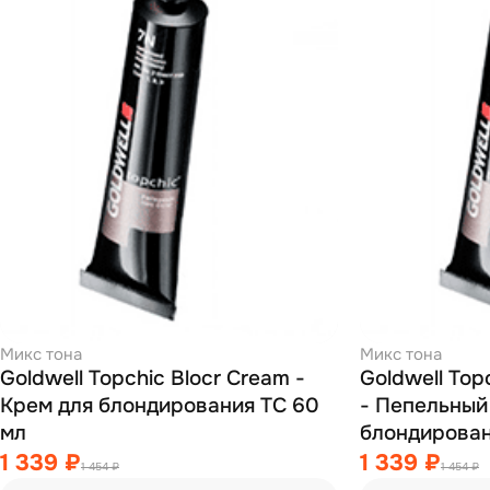
Микс тона
Микс тона
Goldwell Topchic Blocr Cream -
Goldwell Top
Крем для блондирования TC 60
- Пепельный
мл
блондирован
1 339 ₽
1 339 ₽
1 454 ₽
1 454 ₽