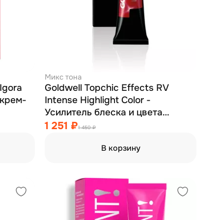
Микс тона
Igora
Goldwell Topchic Effects RV
 крем-
Intense Highlight Color -
Усилитель блеска и цвета
красно-фиолетовый 60 мл
1 251 ₽
1 450 ₽
В корзину