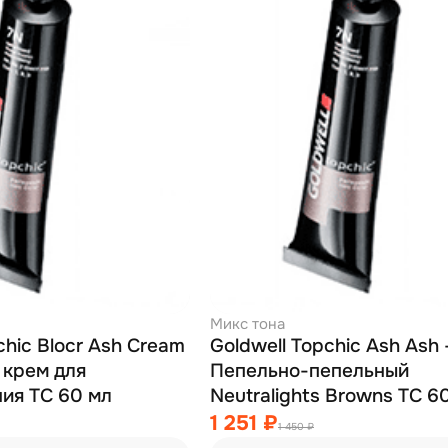
Микс тона
chic Blocr Ash Cream
Goldwell Topchic Ash Ash 
 крем для
Пепельно-пепельный
ия TC 60 мл
Neutralights Browns TC 6
1 251 ₽
1 450 ₽