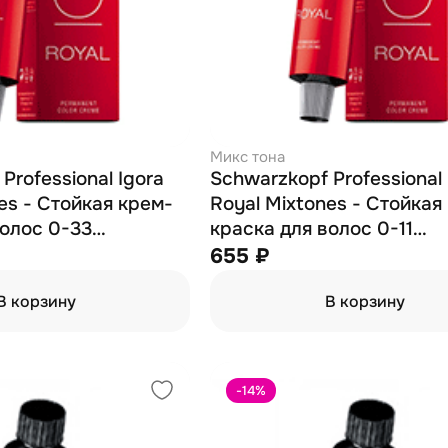
Микс тона
Professional Igora
Schwarzkopf Professional 
es - Стойкая крем-
Royal Mixtones - Стойкая
волос 0-33
краска для волос 0-11
 60 мл
антижелтый 60 мл
655 ₽
В корзину
В корзину
-14
%