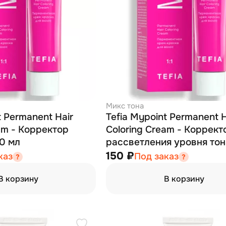
Микс тона
t Permanent Hair
Tefia Mypoint Permanent H
am - Корректор
Coloring Cream - Коррект
0 мл
рассветления уровня тон
60 мл
150 ₽
каз
Под заказ
В корзину
В корзину