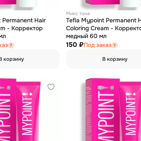
Микс тона
t Permanent Hair
Tefia Mypoint Permanent H
am - Корректор
Coloring Cream - Коррект
мл
медный 60 мл
150 ₽
каз
Под заказ
В корзину
В корзину