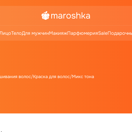
Лицо
Тело
Для мужчин
Макияж
Парфюмерия
Sale
Подарочны
шивания волос
/
Краска для волос
/
Микс тона