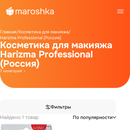
Главная
/
Косметика для макияжа
/
Harizma Professional (Россия)
Косметика для макияжа
Harizma Professional
(Россия)
7 категорий
Фильтры
Найдено 1 товар
По популярности