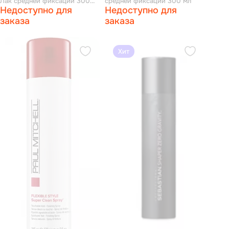
Лак средней фиксации 300
средней фиксации 300 мл
Недоступно для
Недоступно для
мл
заказа
заказа
Хит