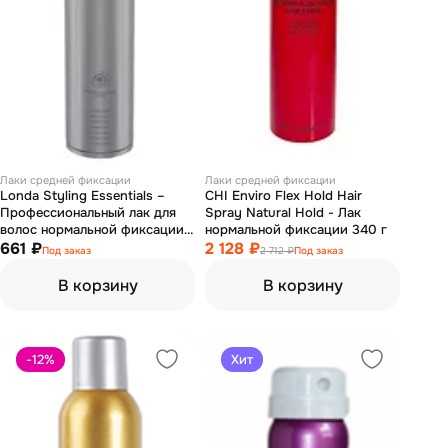
Лаки средней фиксации
Лаки средней фиксации
Londa Styling Essentials –
CHI Enviro Flex Hold Hair
Профессиональный лак для
Spray Natural Hold - Лак
волос нормальной фиксации
нормальной фиксации 340 г
500 мл
661 ₽
2 128 ₽
Под заказ
2 712 ₽
Под заказ
В корзину
В корзину
-12
%
Хит