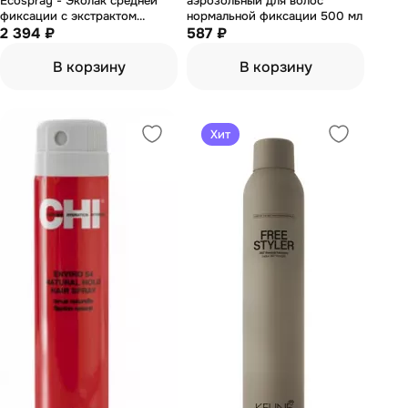
Ecospray - Эколак средней
аэрозольный для волос
фиксации с экстрактом
нормальной фиксации 500 мл
шиповника и маслом
2 394 ₽
587 ₽
маракуйи 250 мл
В корзину
В корзину
Хит