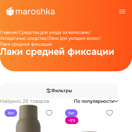
Главная
/
Средства для ухода за волосами
/
Укладочные средства
/
Лаки для укладки волос
/
Лаки средней фиксации
Лаки средней фиксации
Фильтры
Найдено 26 товаров
По популярности
Хит
Хит
-5
%