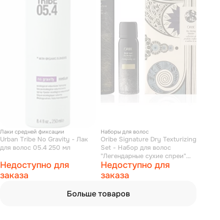
Лаки средней фиксации
Наборы для волос
Urban Tribe No Gravity - Лак
Oribe Signature Dry Texturizing
для волос 05.4 250 мл
Set - Набор для волос
"Легендарные сухие спреи"
Недоступно для
Недоступно для
(спрей лак-текстура 300 мл,
спрей лак-текстура 75 мл,
заказа
заказа
сухой шампунь "Роскошь
золота" 62 мл)
Больше товаров