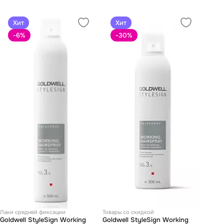
Хит
Хит
-6
%
-30
%
Лаки средней фиксации
Товары со скидкой
Goldwell StyleSign Working
Goldwell StyleSign Working