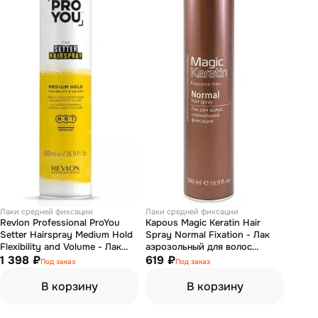
Лаки средней фиксации
Лаки средней фиксации
Revlon Professional ProYou
Kapous Magic Keratin Hair
Setter Hairspray Medium Hold
Spray Normal Fixation - Лак
Flexibility and Volume - Лак
аэрозольный для волос
средней фиксации 500 мл
1 398 ₽
нормальной фиксации с
619 ₽
Под заказ
Под заказ
кератином 500 мл
В корзину
В корзину