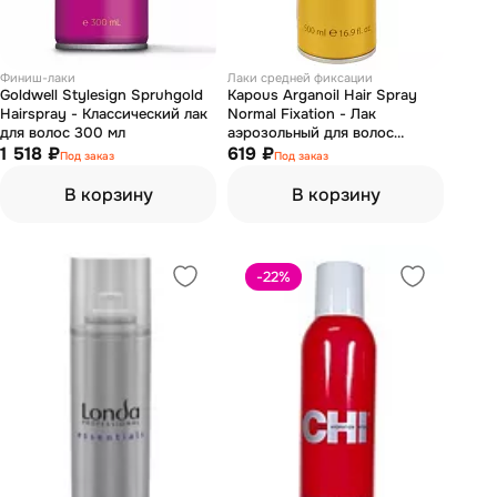
Финиш-лаки
Лаки средней фиксации
Goldwell Stylesign Spruhgold
Kapous Arganoil Hair Spray
Hairspray - Классический лак
Normal Fixation - Лак
для волос 300 мл
аэрозольный для волос
1 518 ₽
нормальной фиксации с
619 ₽
Под заказ
Под заказ
маслом арганы серии 500 мл
В корзину
В корзину
-22
%