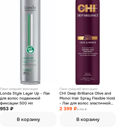
Лаки средней фиксации
Лаки средней фиксации
Londa Style Layer Up - Лак
CHI Deep Brilliance Olive and
для волос подвижной
Monoi Hair Spray Flexible Hold
фиксации 500 мл
- Лак для волос эластичной
953 ₽
фиксации 284 г
2 399 ₽
2 712 ₽
В корзину
В корзину