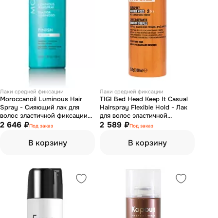
Лаки средней фиксации
Лаки средней фиксации
Moroccanoil Luminous Hair
TIGI Bed Head Keep It Casual
Spray - Сияющий лак для
Hairspray Flexible Hold - Лак
волос эластичной фиксации
для волос эластичной
330 мл
2 646 ₽
фиксации 300 мл
2 589 ₽
Под заказ
Под заказ
В корзину
В корзину