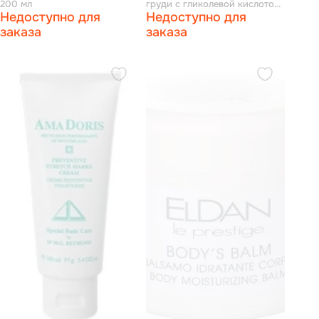
200 мл
груди с гликолевой кислотой
Недоступно для
Недоступно для
150 мл
заказа
заказа