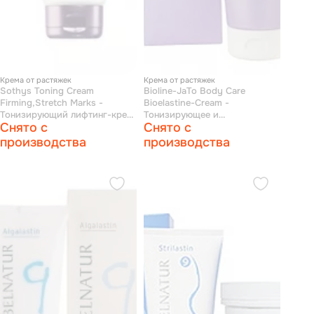
Крема от растяжек
Крема от растяжек
Sothys Toning Cream
Bioline-JaTo Body Care
Firming,Stretch Marks -
Bioelastine-Cream -
Тонизирующий лифтинг-крем
Тонизирующее и
Снято с
Снято с
200 мл
увлажняющее средство от
растяжек 200 мл
производства
производства