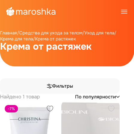
Главная
/
Средства для ухода за телом
/
Уход для тела
/
Крема для тела
/
Крема от растяжек
Крема от растяжек
Фильтры
Найдено 1 товар
По популярности
-7
%