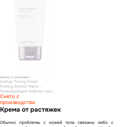
Крема от растяжек
Sothys Toning Cream
Firming,Stretch Marks -
Тонизирующий лифтинг-крем
Снято с
250 мл
производства
Крема от растяжек
Обычно проблемы с кожей тела связаны либо с