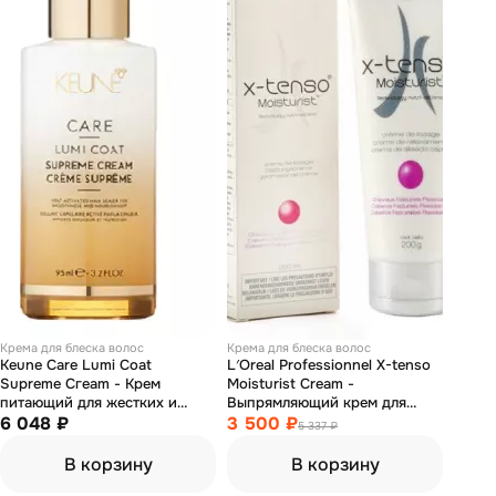
Крема для блеска волос
Крема для блеска волос
Keune Care Lumi Coat
L′Oreal Professionnel X-tenso
Supreme Сгеаm - Крем
Moisturist Cream -
питающий для жестких и
Выпрямляющий крем для
кудрявых волос 95 мл
6 048 ₽
трудно поддающихся волос
3 500 ₽
5 337 ₽
250 мл
В корзину
В корзину