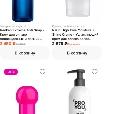
Товары со скидкой
Крема для блеска волос
Redken Extreme Anti Snap -
R+Co High Dive Moisture +
Крем для сильно
Shine Creme - Увлажняющий
поврежденных и ломких
крем для блеска волос
волос с протеинами 250 мл
2 450 ₽
"глубокое погружение" 50 мл
2 576 ₽
3 500 ₽
Под заказ
В корзину
В корзину
-30
%