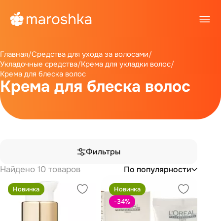
Главная
/
Средства для ухода за волосами
/
Укладочные средства
/
Крема для укладки волос
/
Крема для блеска волос
Крема для блеска волос
Фильтры
Найдено 10 товаров
По популярности
Новинка
Новинка
-34
%