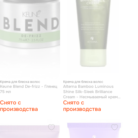
Крема для блеска волос
Крема для блеска волос
Keune Blend De-frizz - Глянец
Alterna Bamboo Luminous
75 мл
Shine Silk-Sleek Brilliance
Cream - Несмываемый крем
Снято с
Снято с
для сияния и блеска волос 40
мл
производства
производства