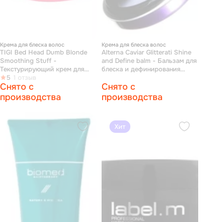
Крема для блеска волос
Крема для блеска волос
TIGI Bed Head Dumb Blonde
Alterna Caviar Glitterati Shine
Smoothing Stuff -
and Define balm - Бальзам для
Текстурирующий крем для
блеска и дефинирования
укладки волос, блеска и
5
1 отзыв
волос 14мл
Снято с
Снято с
защиты от влаги 50 мл
производства
производства
Хит