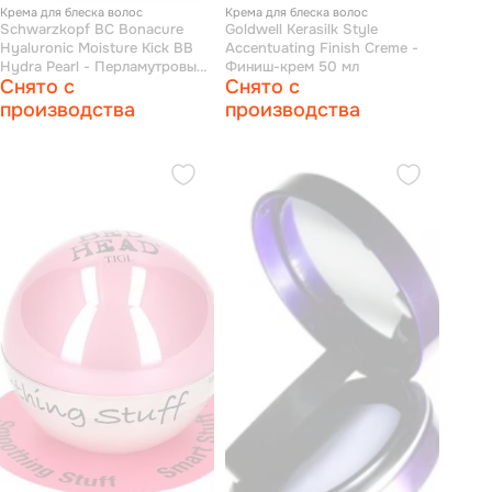
Крема для блеска волос
Крема для блеска волос
Schwarzkopf BC Bonacure
Goldwell Kerasilk Style
Hyaluronic Moisture Kick BB
Accentuating Finish Creme -
Hydra Pearl - Перламутровый
Финиш-крем 50 мл
Снято с
Снято с
BB Крем 100 мл
производства
производства