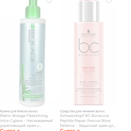
Крема для блеска волос
Средства для лечения волос
Matrix Biolage Fiberstrong
Schwarzkopf BC Bonacure
Intra-Cylane - Несмываемый
Peptide Repair Rescue Blow
укрепляющий крем с
Defence - Защитный крем для
экстрактом бамбука и
волос 145 мл