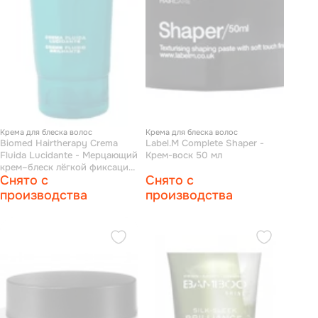
Крема для блеска волос
Крема для блеска волос
Biomed Hairtherapy Crema
Label.M Complete Shaper -
Fluida Lucidante - Мерцающий
Крем-воск 50 мл
крем–блеск лёгкой фиксации
Снято с
Снято с
100 мл
производства
производства