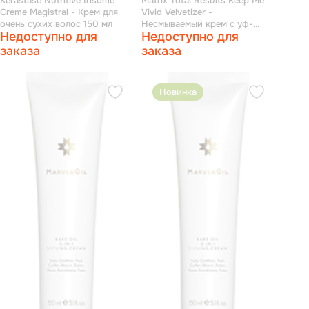
Kerastase Nutritive Irisome
Matrix Total Results Keep Me
Creme Magistral - Крем для
Vivid Velvetizer -
очень сухих волос 150 мл
Несмываемый крем с уф-
Недоступно для
Недоступно для
защитой 100 мл
заказа
заказа
Новинка