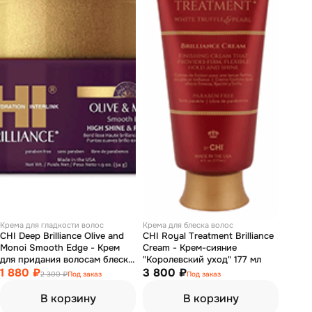
Крема для гладкости волос
Крема для блеска волос
CHI Deep Brilliance Olive and
CHI Royal Treatment Brilliance
Monoi Smooth Edge - Крем
Cream - Крем-сияние
для придания волосам блеска
"Королевский уход" 177 мл
и гладкой эластичной
1 880 ₽
3 800 ₽
2 300 ₽
Под заказ
Под заказ
фиксации 54 г
В корзину
В корзину