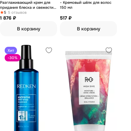
Разглаживающий крем для
- Кремовый шёлк для волос
придания блеска и свежести
150 мл
волосам 100 мл
5
5 отзывов
1 876 ₽
517 ₽
В корзину
В корзину
Хит
-30
%