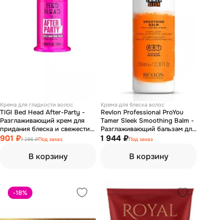
Крема для гладкости волос
Крема для блеска волос
TIGI Bed Head After-Party -
Revlon Professional ProYou
Разглаживающий крем для
Tamer Sleek Smoothing Balm -
придания блеска и свежести
Разглаживающий бальзам для
волосам 50 мл
901 ₽
контроля укладки и блеска
1 944 ₽
1 286 ₽
Под заказ
Под заказ
350 мл
В корзину
В корзину
-18
%