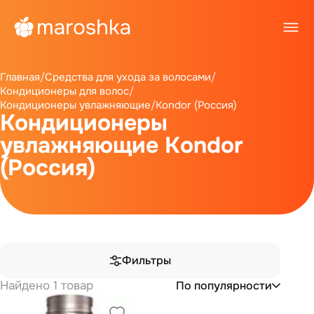
Главная
/
Средства для ухода за волосами
/
Кондиционеры для волос
/
Кондиционеры увлажняющие
/
Kondor (Россия)
Кондиционеры
увлажняющие Kondor
(Россия)
Фильтры
Найдено 1 товар
По популярности