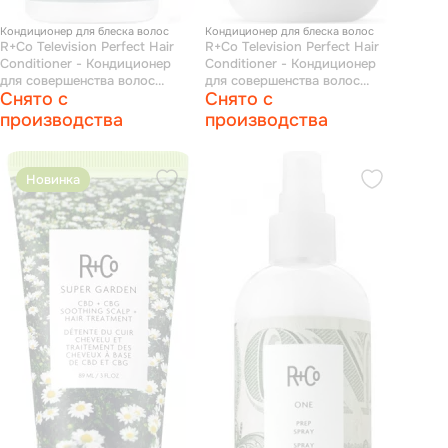
Кондиционер для блеска волос
Кондиционер для блеска волос
R+Co Television Perfect Hair
R+Co Television Perfect Hair
Conditioner - Кондиционер
Conditioner - Кондиционер
для совершенства волос
для совершенства волос
Снято с
Снято с
"прямой эфир" 1000 мл
"прямой эфир" 251 мл
производства
производства
Новинка