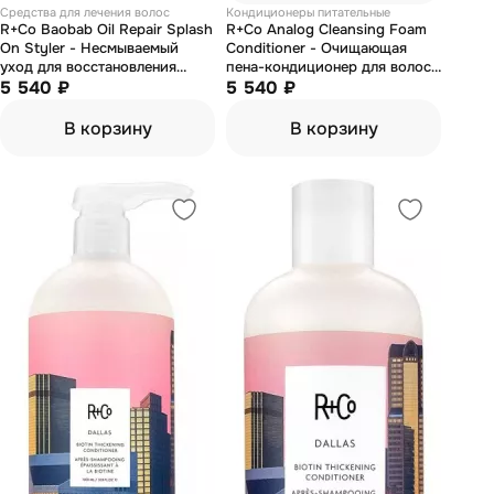
Средства для лечения волос
Кондиционеры питательные
R+Co Baobab Oil Repair Splash
R+Co Analog Cleansing Foam
On Styler - Несмываемый
Conditioner - Очищающая
уход для восстановления
пена-кондиционер для волос
волос с маслом баобаба "на
5 540 ₽
177 мл
5 540 ₽
облаке" 124 мл
В корзину
В корзину