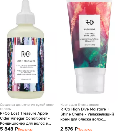
Средства для лечения сухой кожи
Крема для блеска волос
головы
R+Co High Dive Moisture +
R+Co Lost Treasure Apple
Shine Creme - Увлажняющий
Cider Vinegar Conditioner -
крем для блеска волос
Кондиционер для волос и
"глубокое погружение" 50 мл
кожи головы с яблочным
5 848 ₽
2 576 ₽
Под заказ
Под заказ