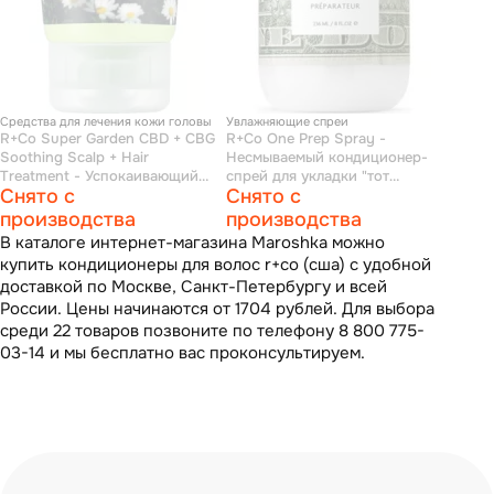
Средства для лечения кожи головы
Увлажняющие спреи
R+Co Super Garden CBD + CBG
R+Co One Prep Spray -
Soothing Scalp + Hair
Несмываемый кондиционер-
Treatment - Успокаивающий
спрей для укладки "тот
Снято с
Снято с
уход для кожи головы и волос
самый" 241 мл
"дивный сад" 89 мл
производства
производства
В каталоге интернет-магазина Maroshka можно
купить кондиционеры для волос r+co (сша) с удобной
доставкой по Москве, Санкт-Петербургу и всей
России. Цены начинаются от 1704 рублей. Для выбора
среди 22 товаров позвоните по телефону 8 800 775-
03-14 и мы бесплатно вас проконсультируем.