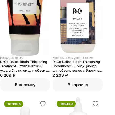
Маски для объема
Кондиционеры уплотняющие
R+Co Dallas Biotin Thickening
R+Co Dallas Biotin Thickening
Treatment - Уплотняющий
Conditioner - Кондиционер
уход с биотином для объема
для объема волос с биотином
"даллас" 89 мл
6 269 ₽
"даллас" 60 мл
2 203 ₽
В корзину
В корзину
Новинка
Новинка