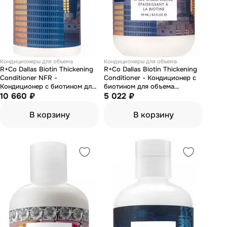
Кондиционеры для объема
Кондиционеры для объема
R+Co Dallas Biotin Thickening
R+Co Dallas Biotin Thickening
Conditioner NFR -
Conditioner - Кондиционер с
Кондиционер с биотином для
биотином для объема
объема "даллас" 1000 мл
10 660 ₽
"даллас" 251 мл
5 022 ₽
В корзину
В корзину