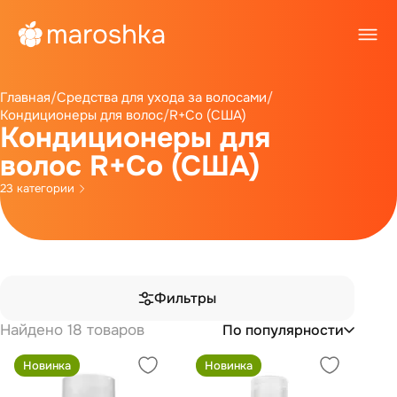
Главная
/
Средства для ухода за волосами
/
Кондиционеры для волос
/
R+Co (США)
Кондиционеры для
волос R+Co (США)
23 категории
Фильтры
Найдено 18 товаров
По популярности
Новинка
Новинка