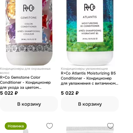
Кондиционеры для окрашенных
Кондиционеры увлажняющие
волос
R+Co Atlantis Moisturizing B5
R+Co Gemstone Color
Conditioner - Кондиционер
Conditioner - Кондиционер
для увлажнения с витамином
для ухода за цветом
В5 "атлантида" 251 мл
"калейдоскоп" 251 мл
5 022 ₽
5 022 ₽
В корзину
В корзину
Новинка