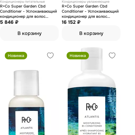
Кондиционеры питательные
Кондиционеры увлажняющие
R+Co Super Garden Cbd
R+Co Super Garden Cbd
Conditioner - Успокаивающий
Conditioner - Успокаивающий
кондиционер для волос
кондиционер для волос
"дивный сад" 177 мл
5 846 ₽
"дивный сад" 1000 мл
16 152 ₽
В корзину
В корзину
Новинка
Новинка