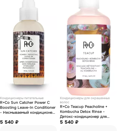
Кондиционеры питательные
Кондиционеры для окрашенных
R+Co Sun Catcher Power C
волос
R+Co Teacup Peacholine +
Boosting Leave-In Conditioner
Kombucha Detox Rinse -
- Несмываемый кондиционер
Детокс-кондиционер для
с витамином С "ловец солнца"
5 540 ₽
волос "чашка чая" 177 мл
5 540 ₽
124 мл