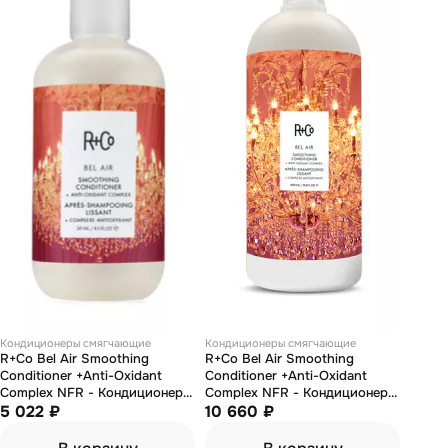
Кондиционеры смягчающие
Кондиционеры смягчающие
R+Co Bel Air Smoothing
R+Co Bel Air Smoothing
Conditioner +Anti-Oxidant
Conditioner +Anti-Oxidant
Complex NFR - Кондиционер
Complex NFR - Кондиционер
для разглаживания с
5 022 ₽
для разглаживания с
10 660 ₽
антиоксидантным комплексом
антиоксидантным комплексом
"бель эйр" 251 мл
"бель эйр" 1000 мл