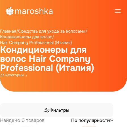
Главная
/
Средства для ухода за волосами
/
Кондиционеры для волос
/
Hair Company Professional (Италия)
Кондиционеры для
волос Hair Company
Professional (Италия)
23 категории
Фильтры
Найдено 0 товаров
По популярности