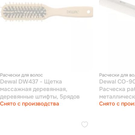
Расчески для волос
Расчески для во
Dewal DW437 - Щетка
Dewal CO-9
массажная деревянная,
Расческа ра
деревянные штифты, 5рядов
металлическ
Снято с производства
Снято с прои
бежевая 22