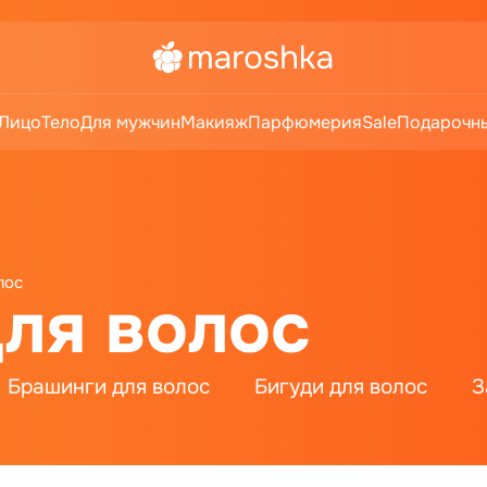
Лицо
Тело
Для мужчин
Макияж
Парфюмерия
Sale
Подарочны
лос
ля волос
Брашинги для волос
Бигуди для волос
З