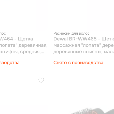
лос
Расчески для волос
W464 - Щетка
Dewal BR-WW465 - Щетк
лопата" деревянная,
массажная "лопата" дере
штифты, средняя,
деревянные штифты, мал
6рядов
зводства
Снято с производства