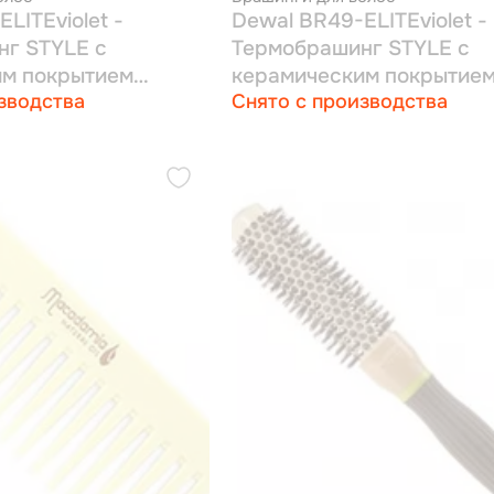
LITEviolet -
Dewal BR49-ELITEviolet -
г STYLE с
Термобрашинг STYLE с
им покрытием
керамическим покрытие
зводства
Снято с производства
фиолетовый,
т.щетина 39мм
пл.штифт+нат.щетина 49