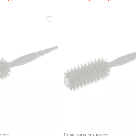
олос
Брашинги для волос