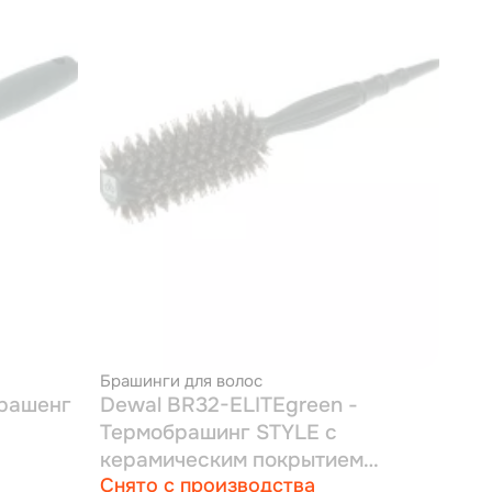
Брашинги для волос
брашенг
Dewal BR32-ELITEgreen -
Термобрашинг STYLE с
керамическим покрытием
Снято с производства
зеленый, пл.штифт+нат.щетина