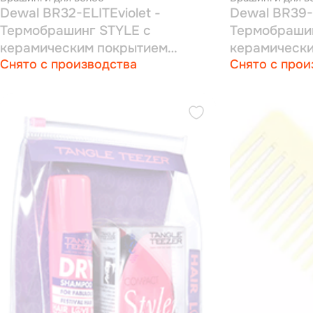
Dewal BR32-ELITEviolet -
Dewal BR39-E
Термобрашинг STYLE с
Термобрашин
керамическим покрытием
керамическ
Снято с производства
Снято с прои
фиолетовый,
фиолетовый,
пл.штифт+нат.щетина 32мм
пл.штифт+на