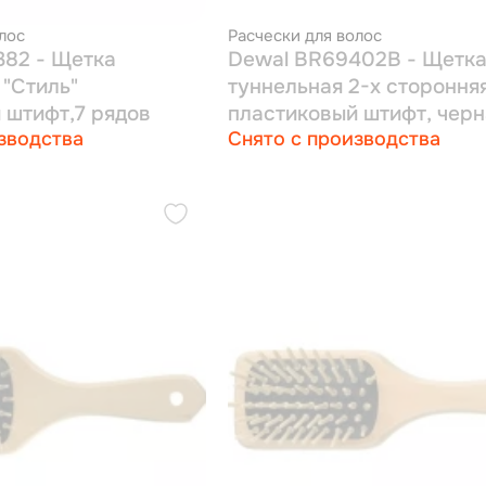
лос
Расчески для волос
82 - Щетка
Dewal BR69402B - Щетк
 "Стиль"
туннельная 2-х сторонняя
 штифт,7 рядов
пластиковый штифт, черн
зводства
Снято с производства
рядов