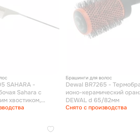
лос
Брашинги для волос
05 SAHARA -
Dewal BR7265 - Термобр
бочая Sahara с
ионо-керамический ора
им хвостиком,
DEWAL d 65/82мм
зводства
Снято с производства
см