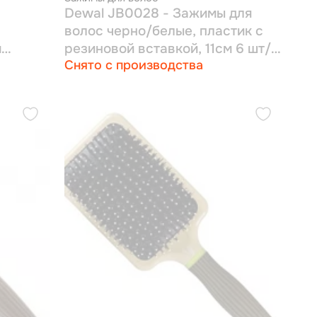
Dewal JB0028 - Зажимы для
волос черно/белые, пластик с
м
резиновой вставкой, 11см 6 шт/
Снято с производства
уп
мм