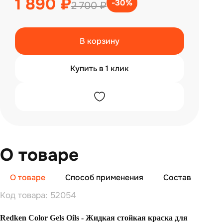
1 890 ₽
-30%
2 700 ₽
В корзину
Купить в 1 клик
О товаре
О товаре
Способ применения
Состав
От
Код товара: 52054
Redken Color Gels Oils - Жидкая стойкая краска для