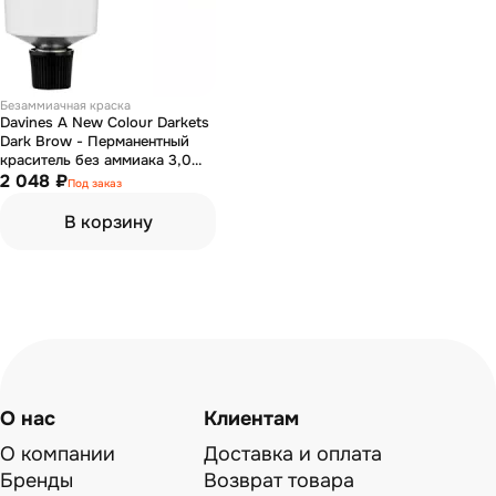
Безаммиачная краска
Davines A New Colour Darkets
Dark Brow - Перманентный
краситель без аммиака 3,0
темно-коричневый 60 мл
2 048 ₽
Под заказ
В корзину
О нас
Клиентам
О компании
Доставка и оплата
Бренды
Возврат товара