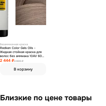
Безаммиачная краска
Redken Color Gels Oils -
Жидкая стойкая краска для
волос без аммиака 10AV 60
мл
2 444 ₽
2 500 ₽
В корзину
Близкие по цене товары