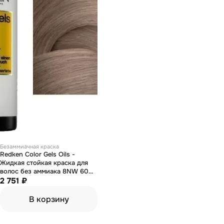
Безаммиачная краска
Redken Color Gels Oils -
Жидкая стойкая краска для
волос без аммиака 8NW 60
мл
2 751 ₽
В корзину