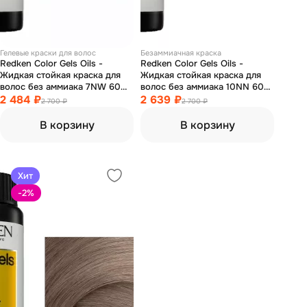
Гелевые краски для волос
Безаммиачная краска
Redken Color Gels Oils -
Redken Color Gels Oils -
Жидкая стойкая краска для
Жидкая стойкая краска для
волос без аммиака 7NW 60
волос без аммиака 10NN 60
мл
2 484 ₽
мл
2 639 ₽
2 700 ₽
2 700 ₽
В корзину
В корзину
Хит
-2
%