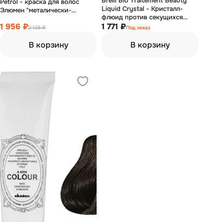
Brelil Bio Traitement Beauty
Petrol - краска для волос
Liquid Crystal - Кристалл-
Элюмен "металически-
флюид против секущихся
бензиновый" 120 мл
1 956 ₽
кончиков 125 мл
1 771 ₽
2 126 ₽
Под заказ
В корзину
В корзину