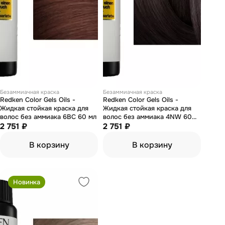
Безаммиачная краска
Безаммиачная краска
Redken Color Gels Oils -
Redken Color Gels Oils -
Жидкая стойкая краска для
Жидкая стойкая краска для
волос без аммиака 6BC 60 мл
волос без аммиака 4NW 60
2 751 ₽
мл
2 751 ₽
В корзину
В корзину
Новинка