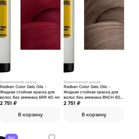
Безаммиачная краска
Безаммиачная краска
Redken Color Gels Oils -
Redken Color Gels Oils -
Жидкая стойкая краска для
Жидкая стойкая краска для
волос без аммиака 6RR 60 мл
волос без аммиака 8NCH 60
2 751 ₽
мл
2 751 ₽
В корзину
В корзину
Хит