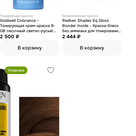
Тонирующая краска
Безаммиачная краска
Goldwell Colorance -
Redken Shades Eq Gloss
Тонирующая крем-краска 8-
Bonder Inside - Краска-блеск
GB песочный светло-русый
без аммиака для тонирования
120 мл
2 500 ₽
и ухода 05NА 60 мл
2 444 ₽
В корзину
В корзину
Новинка