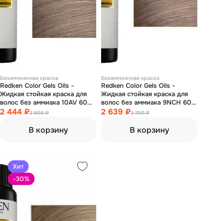
Безаммиачная краска
Безаммиачная краска
Redken Color Gels Oils -
Redken Color Gels Oils -
Жидкая стойкая краска для
Жидкая стойкая краска для
волос без аммиака 10AV 60
волос без аммиака 9NCH 60
мл
2 444 ₽
мл
2 639 ₽
2 500 ₽
2 700 ₽
В корзину
В корзину
Хит
-30
%