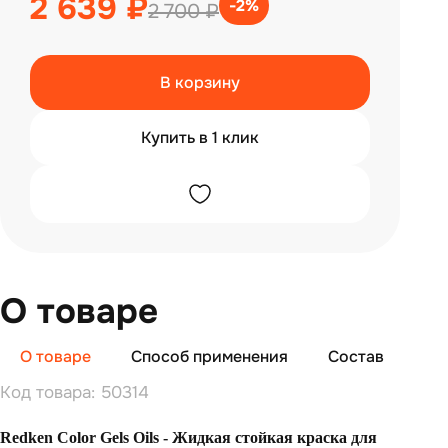
2 639 ₽
-2%
2 700 ₽
В корзину
Купить в 1 клик
О товаре
О товаре
Способ применения
Состав
От
Код товара: 50314
Redken Color Gels Oils - Жидкая стойкая краска для