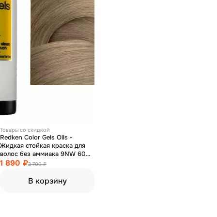
Товары со скидкой
Redken Color Gels Oils -
Жидкая стойкая краска для
волос без аммиака 9NW 60
мл
1 890 ₽
2 700 ₽
В корзину