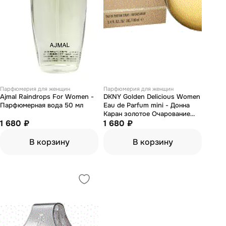
Парфюмерия для женщин
Парфюмерия для женщин
Ajmal Raindrops For Women -
DKNY Golden Delicious Women
Парфюмерная вода 50 мл
Eau de Parfum mini - Донна
Каран золотое Очарование
1 680 ₽
парфюмированная вода мини
1 680 ₽
В корзину
В корзину