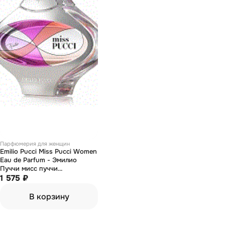
Парфюмерия для женщин
Emilio Pucci Miss Pucci Women
Eau de Parfum - Эмилио
Пуччи мисс пуччи
парфюмированная вода 4 мл
1 575 ₽
В корзину