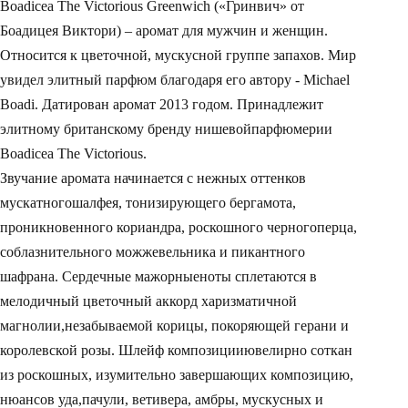
Boadicea The Victorious Greenwich («Гринвич» от
Боадицея Виктори) – аромат для мужчин и женщин.
Относится к цветочной, мускусной группе запахов. Мир
увидел элитный парфюм благодаря его автору - Michael
Boadi. Датирован аромат 2013 годом. Принадлежит
элитному британскому бренду нишевойпарфюмерии
Boadicea The Victorious.
Звучание аромата начинается с нежных оттенков
мускатногошалфея, тонизирующего бергамота,
проникновенного кориандра, роскошного черногоперца,
соблазнительного можжевельника и пикантного
шафрана. Сердечные мажорныеноты сплетаются в
мелодичный цветочный аккорд харизматичной
магнолии,незабываемой корицы, покоряющей герани и
королевской розы. Шлейф композицииювелирно соткан
из роскошных, изумительно завершающих композицию,
нюансов уда,пачули, ветивера, амбры, мускусных и