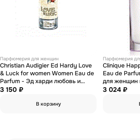
Парфюмерия для женщин
Парфюмерия дл
Christian Audigier Ed Hardy Love
Clinique Ha
& Luck for women Women Eau de
Eau de Parfu
Parfum - Эд харди любовь и
для женщин
удача для женщин
вода 30 мл
3 150 ₽
3 024 ₽
парфюмированная вода 100 мл
В корзину
(тестер)