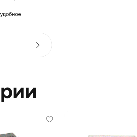
 удобное
ерии