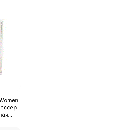
l Women
лессер
ная