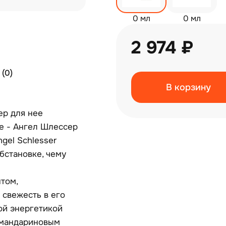
0 мл
0 мл
2 974 ₽
(0)
В корзину
ер для нее
te - Ангел Шлессер
gel Schlesser
бстановке, чему
том,
 свежесть в его
ой энергетикой
 мандариновым