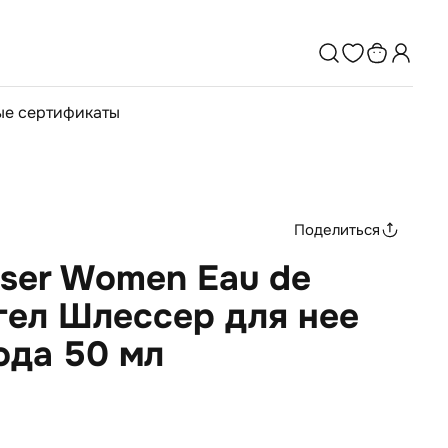
е сертификаты
Поделиться
sser Women Eau de
нгел Шлессер для нее
ода 50 мл