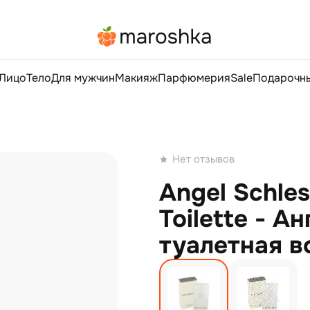
Лицо
Тело
Для мужчин
Макияж
Парфюмерия
Sale
Подарочны
Нет отзывов
Angel Schle
Toilette - А
туалетная в