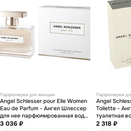
Парфюмерия для женщин
Парфюмерия дл
Angel Schlesser pour Elle Women
Angel Schle
Eau de Parfum - Ангел Шлессер
Toilette - А
для нее парфюмированная вода
туалетная в
100 мл
3 036 ₽
2 318 ₽