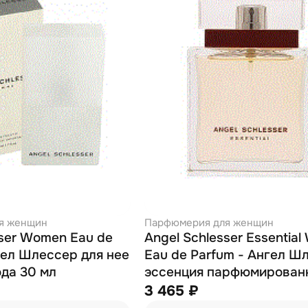
я женщин
Парфюмерия для женщин
sser Women Eau de
Angel Schlesser Essentia
нгел Шлессер для нее
Eau de Parfum - Ангел Ш
ода 30 мл
эссенция парфюмирован
вода 100 мл (тестер)
3 465 ₽