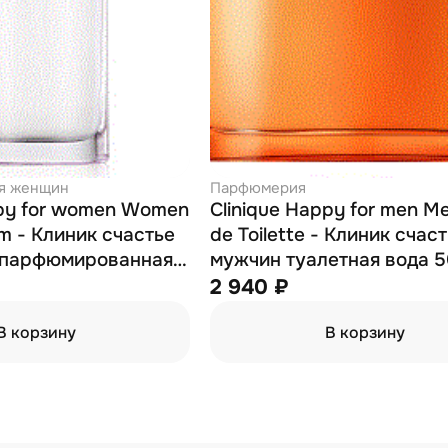
я женщин
Парфюмерия
ppy for women Women
Clinique Happy for men M
m - Клиник счастье
de Toilette - Клиник счас
 парфюмированная
мужчин туалетная вода 5
2 940 ₽
В корзину
В корзину