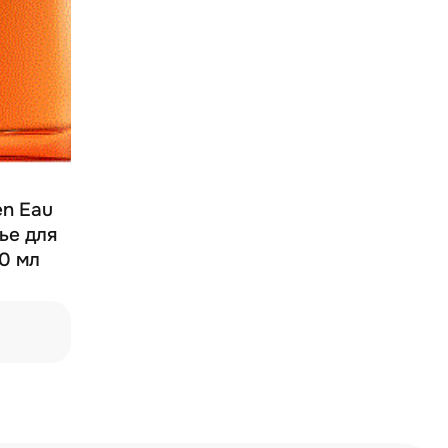
en Eau
тье для
0 мл