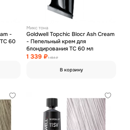
Микс тона
eam -
Goldwell Topchic Blocr Ash Cream
 TC 60
- Пепельный крем для
блондирования TC 60 мл
1 339 ₽
1 454 ₽
В корзину