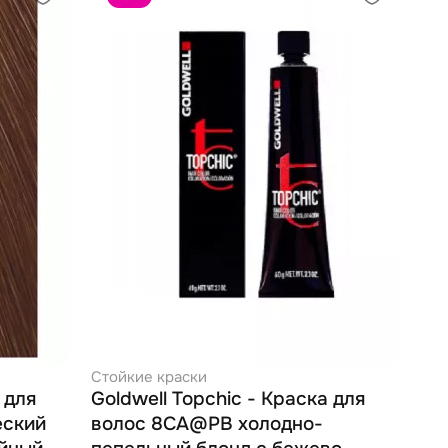
Стойкие краски
 для
Goldwell Topchic - Краска для
еский
волос 8CA@PB холодно-