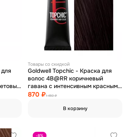
Товары со скидкой
 для
Goldwell Topchic - Краска для
волос 4B@RR коричневый
летовый
гавана с интенсивным красным
сиянием 60 мл
870 ₽
1 450 ₽
В корзину
-8
%