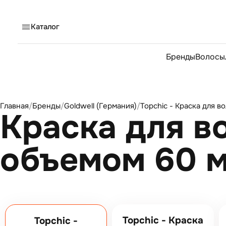
Каталог
Бренды
Волосы
Главная
/
Бренды
/
Goldwell (Германия)
/
Topchic - Краска для в
Краска для во
объемом 60 
Topchic - Краска
Topchic -