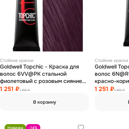
Стойкие краски
Стойкие краски
Goldwell Topchic - Краска для
Goldwell Top
волос 6VV@PK стальной
волос 6N@RB
фиолетовый с розовым сиянием
красно-кори
60 мл
мл
1 251 ₽
1 251 ₽
1 450 ₽
1 450 ₽
В корзину
Новинка
-14
%