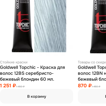
Стойкие краски
Товары со скид
Goldwell Topchic - Краска для
Goldwell Top
волос 12BS серебристо-
волос 12BN 
бежевый блондин 60 мл.
1 251 ₽
870 ₽
1 450 ₽
1 450 ₽
В корзину