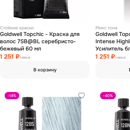
Стойкие краски
Микс тона
Goldwell Topchic - Краска для
Goldwell Top
волос 7SB@BL серебристо-
Intense Highl
бежевый 60 мл
Усилитель б
красно-фиол
1 251 ₽
1 251 ₽
1 450 ₽
1 450 ₽
В корзину
-14
%
-40
%