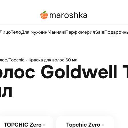
Лицо
Тело
Для мужчин
Макияж
Парфюмерия
Sale
Подарочны
олос
/
Topchic - Краска для волос 60 мл
лос Goldwell 
мл
TOPCHIC Zero -
Topchic Zero -