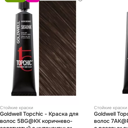
Стойкие краски
Стойкие краски
Goldwell Topchic - Краска для
Goldwell Top
волос 5BG@KK коричнево-
волос 7AK@