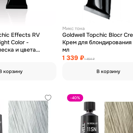
Микс тона
chic Effects RV
Goldwell Topchic Blocr Cr
ight Color -
Крем для блондирования
леска и цвета
мл
етовый 60 мл
1 339 ₽
1 454 ₽
В корзину
В корзину
-40
%