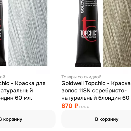
кой
Товары со скидкой
chic - Краска для
Goldwell Topchic - Краска
натуральный
волос 11SN серебристо-
бежевый блондин 60 мл.
натуральный б
870 ₽
1 450 ₽
В корзину
В корзину