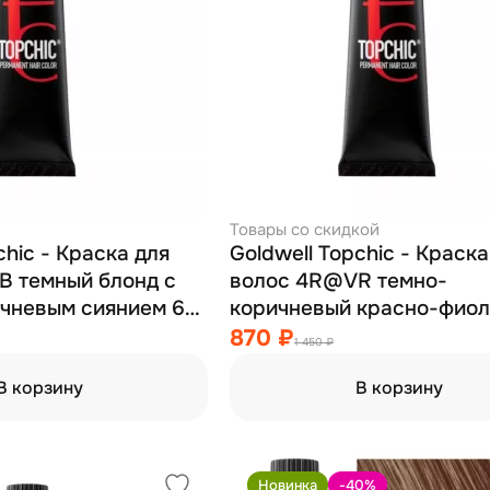
Товары со скидкой
chic - Краска для
Goldwell Topchic - Краска
 темный блонд с
волос 4R@VR темно-
чневым сиянием 60
коричневый красно-фио
60 мл
870 ₽
1 450 ₽
В корзину
В корзину
Новинка
-40
%