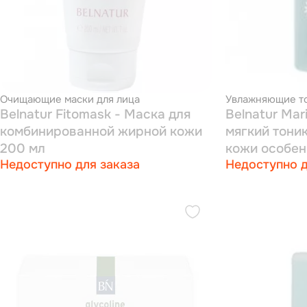
Очищающие маски для лица
Увлажняющие то
Belnatur Fitomask - Маска для
Belnatur Ma
комбинированной жирной кожи
мягкий тоник
200 мл
кожи особен
Недоступно для заказа
Недоступно д
сухой,обезв
чувствитель