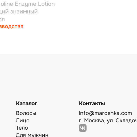
coline Enzyme Lotion
щий энзимный
мл
зводства
Каталог
Контакты
Волосы
info@maroshka.com
Лицо
г. Москва, ул. Складоч
Тело
Для мужчин