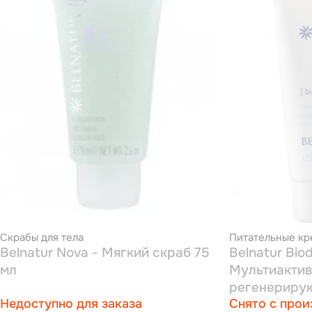
Скрабы для тела
Питательные кр
Belnatur Nova - Мягкий скраб 75
Belnatur Bio
мл
Mультиакти
регенерирую
Недоступно для заказа
Снято с прои
200 мл