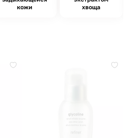
кожи
хвоща