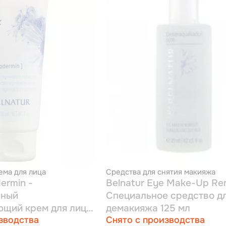
ема для лица
Средства для снятия макияжа
dermin -
Belnatur Eye Make-Up Re
вный
Специальное средство д
щий крем для лица
демакияжа 125 мл
зводства
Снято с производства