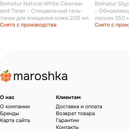
Belnatur Natural White Cleanser
Belnatur Gly
and Toner - Специальный гель-
- Обновляю
тоник для очищения кожи 200 мл
лосьон 250 
Снято с производства
Снято с прои
О нас
Клиентам
О компании
Доставка и оплата
Бренды
Возврат товара
Карта сайта
Гарантии
Контакты