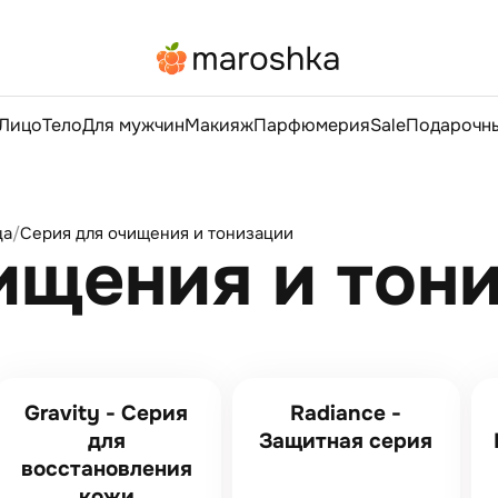
Лицо
Тело
Для мужчин
Макияж
Парфюмерия
Sale
Подарочны
ца
/
Серия для очищения и тонизации
ищения и тон
Gravity - Серия
Radiance -
для
Защитная серия
восстановления
кожи