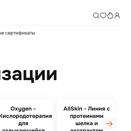
е сертификаты
изации
Oxygen -
AllSkin - Линия с
Кислородотерапия
протеинами
для
шелка и
к
задыхающейся
экстрактом