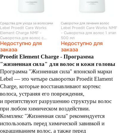
Средства для ухода за волосами
Сыворотки для лечения волос
Lebel Proedit Care Works
Lebel Proedit Care Works NMF
Element Charge NMF -
- Сыворотка для волос 1 этап
Сыворотка для волос с
500 мл
Недоступно для
Недоступно для
дозатором 150 мл
заказа
заказа
Proedit Element Charge - Программа
"жизненная сила" для волос и кожи головы
Программа "Жизненная сила" японской марки
Lebel — это четыре сыворотки Proedit Elament
Charge, которые
восстанавливают кортекс
волоса, устраняя его повреждения,
и
препятствуют разрушению структуры волос
при любом химическом воздействии.
Комплекс "Жизненная сила" рекомендуется
использовать п
еред химической завивкой и
окрашиванием волос, а также
п
еред