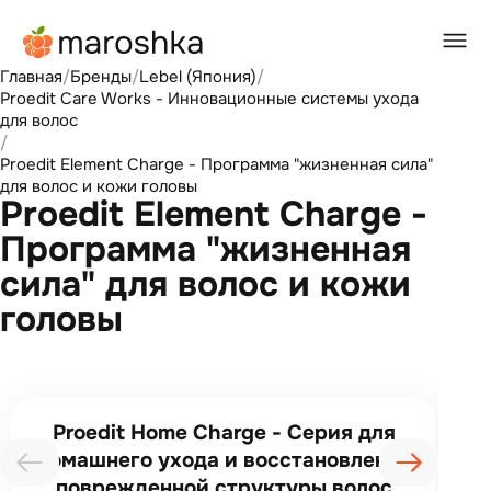
Главная
/
Бренды
/
Lebel (Япония)
/
Proedit Care Works - Инновационные системы ухода
для волос
/
Proedit Element Charge - Программа "жизненная сила"
для волос и кожи головы
Proedit Element Charge -
Программа "жизненная
сила" для волос и кожи
головы
Proedit Home Charge - Серия для
P
домашнего ухода и восстановления
"
поврежденной структуры волос