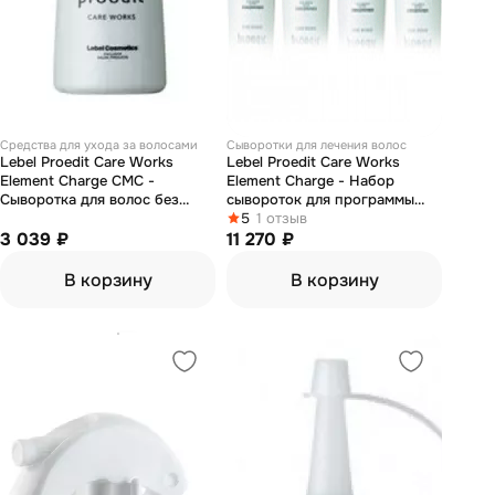
Средства для ухода за волосами
Сыворотки для лечения волос
Lebel Proedit Care Works
Lebel Proedit Care Works
Element Charge CMC -
Element Charge - Набор
Сыворотка для волос без
сывороток для программы
дозатора 150 мл
"жизненная сила" 4*150 мл
5
1 отзыв
3 039 ₽
(без насадок)
11 270 ₽
В корзину
В корзину