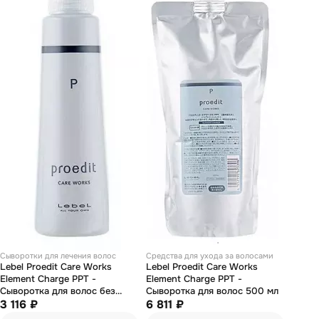
Сыворотки для лечения волос
Средства для ухода за волосами
Lebel Proedit Care Works
Lebel Proedit Care Works
Element Charge PPT -
Element Charge PPT -
Сыворотка для волос без
Сыворотка для волос 500 мл
дозатора 150 мл
3 116 ₽
6 811 ₽