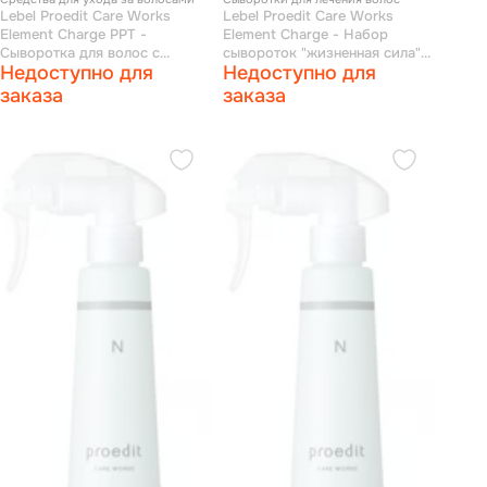
Lebel Proedit Care Works
Lebel Proedit Care Works
Element Charge PPT -
Element Charge - Набор
Сыворотка для волос с
сывороток "жизненная сила"
Недоступно для
Недоступно для
дозатором 150 мл
4*150 мл (с насадкой)
заказа
заказа