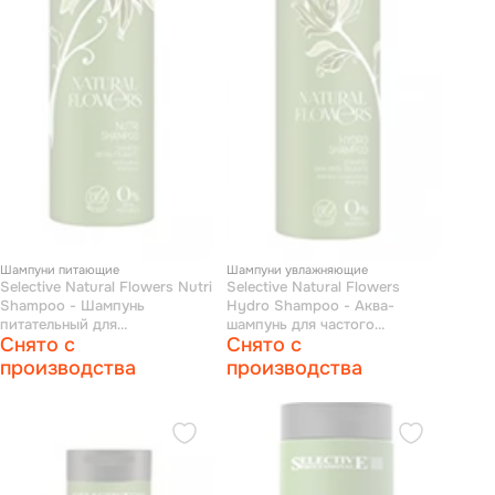
Шампуни питающие
Шампуни увлажняющие
Selective Natural Flowers Nutri
Selective Natural Flowers
Shampoo - Шампунь
Hydro Shampoo - Аква-
питательный для
шампунь для частого
Снято с
Снято с
восстановления волос 1000
применения 1000 мл
мл
производства
производства