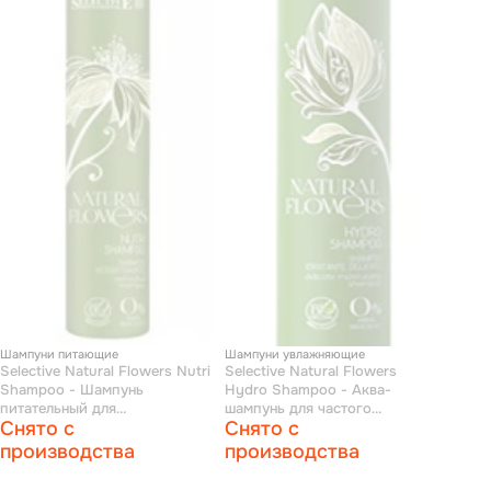
Шампуни питающие
Шампуни увлажняющие
Selective Natural Flowers Nutri
Selective Natural Flowers
Shampoo - Шампунь
Hydro Shampoo - Аква-
питательный для
шампунь для частого
Снято с
Снято с
восстановления волос 250 мл
применения 250 мл
производства
производства