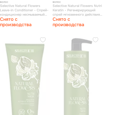
волос
волос
Selective Natural Flowers
Selective Natural Flowers Nutri
Leave-in Conditioner - Спрей-
Кeratin - Регенерирующий
кондиционер несмываемый
спрей мгновенного действия
Снято с
Снято с
200 мл
150 мл
производства
производства