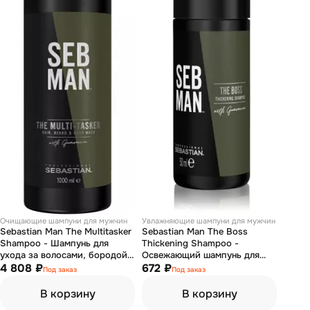
Очищающие шампуни для мужчин
Увлажняющие шампуни для мужчин
Sebastian Man The Multitasker
Sebastian Man The Boss
Shampoo - Шампунь для
Thickening Shampoo -
ухода за волосами, бородой
Освежающий шампунь для
и телом 3 в 1 1000 мл
4 808 ₽
увеличения объема 50 мл
672 ₽
Под заказ
Под заказ
В корзину
В корзину