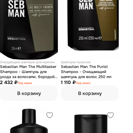
Очищающие шампуни для мужчин
Шампуни мужские
Sebastian Man The Multitasker
Sebastian Man The Purist
Shampoo - Шампунь для
Shampoo - Очищающий
ухода за волосами, бородой
шампунь для волос 250 мл
и телом 3 в 1 250 мл
2 432 ₽
1 110 ₽
Под заказ
Под заказ
В корзину
В корзину