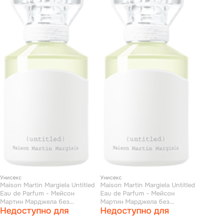
Унисекс
Унисекс
Maison Martin Margiela Untitled
Maison Martin Margiela Untitled
Eau de Parfum - Мейсон
Eau de Parfum - Мейсон
Мартин Марджела без
Мартин Марджела без
Недоступно для
Недоступно для
названия туалетная вода 50
названия туалетная вода 30
мл
мл