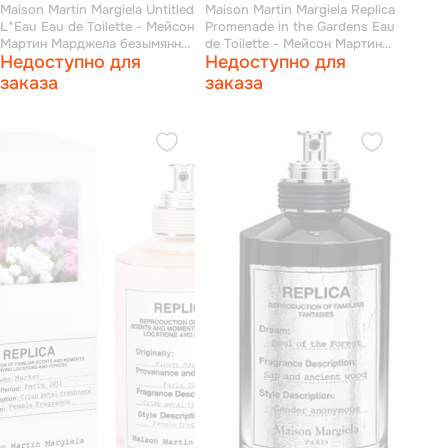
Maison Martin Margiela Untitled
Maison Martin Margiela Replica
L*Eau Eau de Toilette - Мейсон
Promenade in the Gardens Eau
Мартин Марджела безымянная
de Toilette - Мейсон Мартин
Недоступно для
Недоступно для
вода туалетная вода 100 мл
Марджела прогулка в саду
(тестер)
туалетная вода 100 мл
заказа
заказа