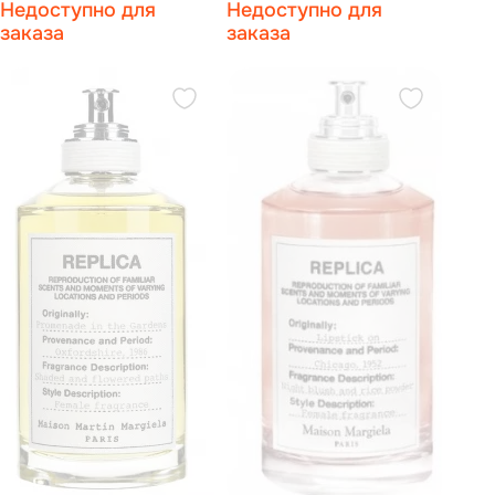
Недоступно для
Недоступно для
Марджела чай туалетная вода
Марджела чай туалетная вода
100 мл (тестер)
100 мл
заказа
заказа