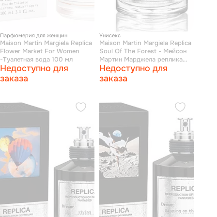
Парфюмерия для женщин
Унисекс
Maison Martin Margiela Replica
Maison Martin Margiela Replica
Flower Market For Women
Soul Of The Forest - Мейсон
-Туалетная вода 100 мл
Мартин Марджела реплика
Недоступно для
Недоступно для
души леса парфюмерная вода
100 мл
заказа
заказа