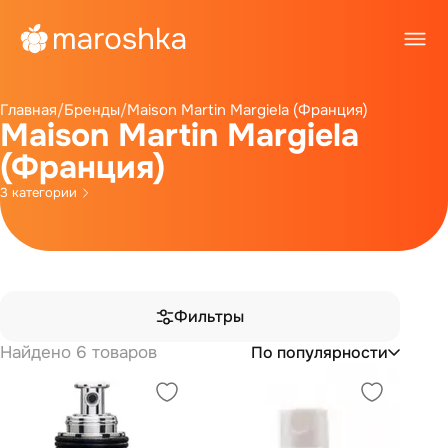
Главная
/
Бренды
/
Maison Martin Margiela (Франция)
Maison Martin Margiela
(Франция)
3 категории
Фильтры
Найдено 6 товаров
По популярности