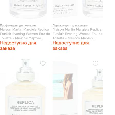
Парфюмерия для женщин
Парфюмерия для женщин
Maison Martin Margiela Replica
Maison Martin Margiela Replica
Funfair Evening Women Eau de
Funfair Evening Women Eau de
Toilette - Мейсон Мартин
Toilette - Мейсон Мартин
Недоступно для
Недоступно для
Марджела праздничный вечер
Марджела праздничный вечер
туалетная вода 100 мл (тестер)
туалетная вода 100 мл
заказа
заказа