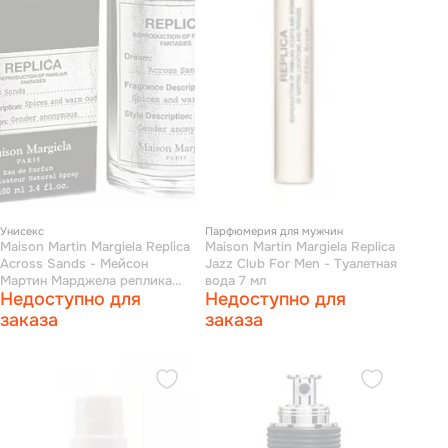
Унисекс
Парфюмерия для мужчин
Maison Martin Margiela Replica
Maison Martin Margiela Replica
Across Sands - Мейсон
Jazz Club For Men - Туалетная
Мартин Марджела реплика
вода 7 мл
Недоступно для
Недоступно для
через пески парфюмерная
вода 100 мл
заказа
заказа