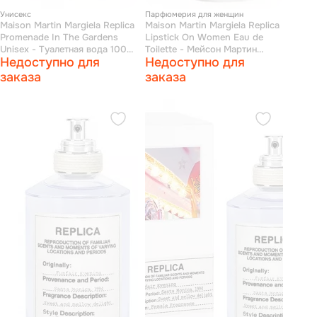
Унисекс
Парфюмерия для женщин
Maison Martin Margiela Replica
Maison Martin Margiela Replica
Promenade In The Gardens
Lipstick On Women Eau de
Unisex - Туалетная вода 100
Toilette - Мейсон Мартин
Недоступно для
Недоступно для
мл (тестер)
Марджела помада туалетная
вода 100 мл
заказа
заказа