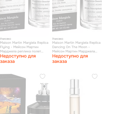
Унисекс
Унисекс
Maison Martin Margiela Replica
Maison Martin Margiela Replica
Flying - Мейсон Мартин
Dancing On The Moon -
Марджела реплика полет
Мейсон Мартин Марджела
Недоступно для
Недоступно для
парфюмерная вода 100 мл
реплика танцы на луне
парфюмерная вода 100 мл
заказа
заказа