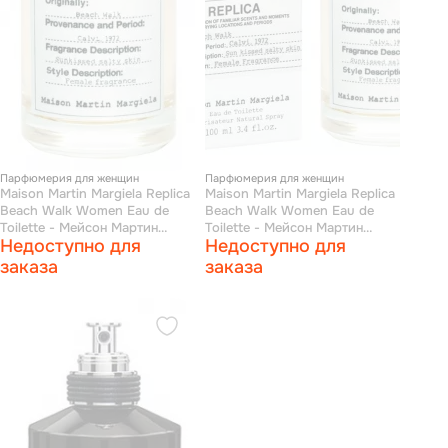
Парфюмерия для женщин
Парфюмерия для женщин
Maison Martin Margiela Replica
Maison Martin Margiela Replica
Beach Walk Women Eau de
Beach Walk Women Eau de
Toilette - Мейсон Мартин
Toilette - Мейсон Мартин
Недоступно для
Недоступно для
Марджела прогулка по пляжу
Марджела прогулка по пляжу
туалетная вода 100 мл (тестер)
туалетная вода 100 мл
заказа
заказа