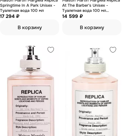
Maison Martin Margiela Replica
Maison Martin Margiela Replica
Springtime In A Park Unisex -
At The Barber's Unisex -
Туалетная вода 100 мл
Туалетная вода 100 мл
17 294 ₽
(тестер)
14 599 ₽
В корзину
В корзину