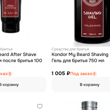
 бритья
Средства для бритья
ard After Shave
Kondor My Beard Shaving 
м после бритья 100
Гель для бритья 750 мл
1 005 ₽
аказ
Под заказ
В корзину
В корзину