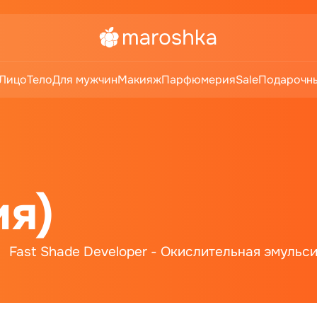
Лицо
Тело
Для мужчин
Макияж
Парфюмерия
Sale
Подарочны
ия)
Fast Shade Developer - Окислительная эмульс
ard - Средства для бритья
Re Style - Уклад
ход для волос