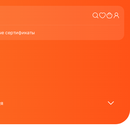
е сертификаты
ия
ка мужских волос