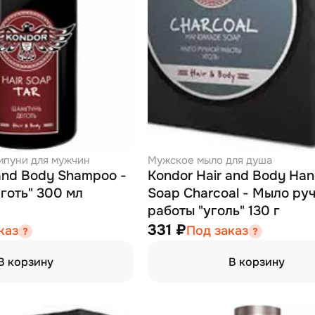
пуни для мужчин
Мужское мыло для душа
 and Body Shampoo -
Kondor Hair and Body Ha
готь" 300 мл
Soap Charcoal - Мыло ру
работы "уголь" 130 г
331 ₽
каз
Под заказ
В корзину
В корзину