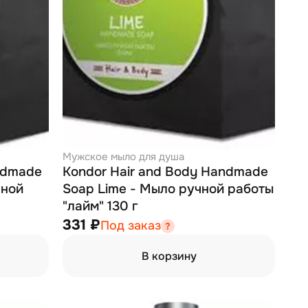
Мужское мыло для душа
ndmade
Kondor Hair and Body Handmade
чной
Soap Lime - Мыло ручной работы
"лайм" 130 г
331 ₽
Под заказ
В корзину