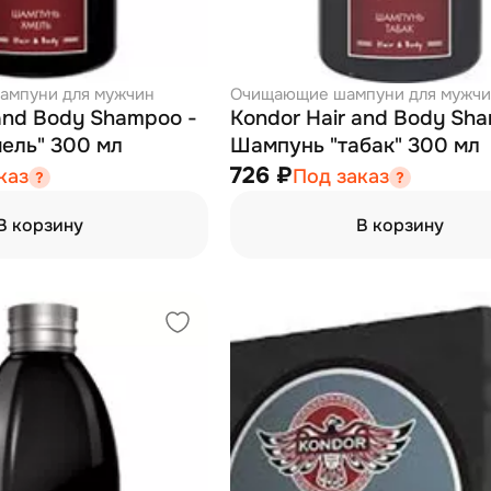
ампуни для мужчин
Очищающие шампуни для мужч
 and Body Shampoo -
Kondor Hair and Body Sh
ель" 300 мл
Шампунь "табак" 300 мл
726 ₽
каз
Под заказ
В корзину
В корзину