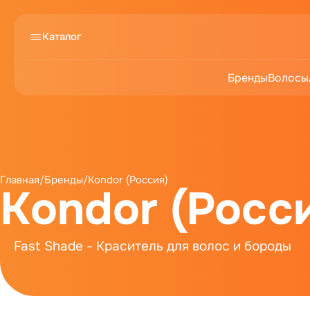
Каталог
Бренды
Волосы
Главная
/
Бренды
/
Kondor (Россия)
Kondor (Росс
Fast Shade - Краситель для волос и бороды
Hair & Body - Уход для тела и головы
My Be
Kondor - Подарочные наборы
Grooming - У