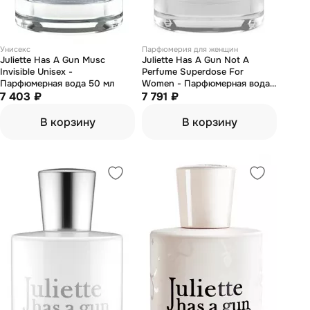
Унисекс
Парфюмерия для женщин
Juliette Has А Gun Musc
Juliette Has А Gun Not A
Invisible Unisex -
Perfume Superdose For
Парфюмерная вода 50 мл
Women - Парфюмерная вода
7 403 ₽
100 мл (тестер)
7 791 ₽
В корзину
В корзину