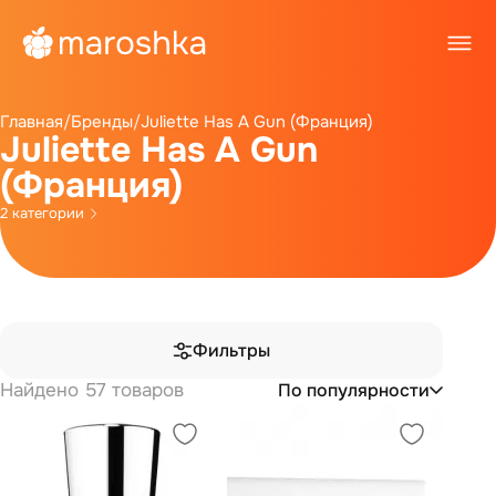
Главная
/
Бренды
/
Juliette Has А Gun (Франция)
Juliette Has А Gun
(Франция)
2 категории
Фильтры
Найдено 57 товаров
По популярности