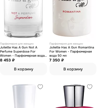
Парфюмерия для женщин
Парфюмерия для женщин
Juliette Has А Gun Not A
Juliette Has А Gun Romantina
Perfume Superdose For
For Women - Парфюмерная
Women - Парфюмерная вода
вода 50 мл
100 мл
8 453 ₽
7 350 ₽
В корзину
В корзину